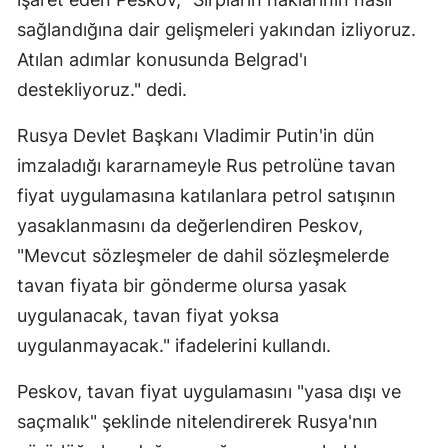
Mersin
sağlandığına dair gelişmeleri yakından izliyoruz.
Atılan adımlar konusunda Belgrad'ı
İstanbul
destekliyoruz." dedi.
İzmir
Rusya Devlet Başkanı Vladimir Putin'in dün
Kars
imzaladığı kararnameyle Rus petrolüne tavan
Kastamonu
fiyat uygulamasına katılanlara petrol satışının
yasaklanmasını da değerlendiren Peskov,
Kayseri
"Mevcut sözleşmeler de dahil sözleşmelerde
Kırklareli
tavan fiyata bir gönderme olursa yasak
uygulanacak, tavan fiyat yoksa
Kırşehir
uygulanmayacak." ifadelerini kullandı.
Kocaeli
Peskov, tavan fiyat uygulamasını "yasa dışı ve
Konya
saçmalık" şeklinde nitelendirerek Rusya'nın
Kütahya