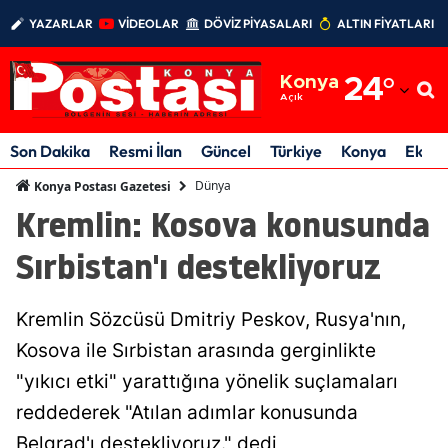
YAZARLAR
VİDEOLAR
DÖVİZ PİYASALARI
ALTIN FİYATLARI
Adana
Konya
24
°
Adıyaman
Açık
Afyonkarahisar
Son Dakika
Resmi İlan
Güncel
Türkiye
Konya
Ekon
Ağrı
Dünya
Konya Postası Gazetesi
Kremlin: Kosova konusunda
Amasya
Sırbistan'ı destekliyoruz
Ankara
Antalya
Kremlin Sözcüsü Dmitriy Peskov, Rusya'nın,
Artvin
Kosova ile Sırbistan arasında gerginlikte
"yıkıcı etki" yarattığına yönelik suçlamaları
Aydın
reddederek "Atılan adımlar konusunda
Balıkesir
Belgrad'ı destekliyoruz." dedi