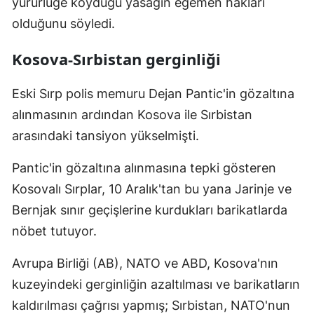
yürürlüğe koyduğu yasağın egemen hakları
Malatya
olduğunu söyledi.
Manisa
Kosova-Sırbistan gerginliği
Kahramanmaraş
Eski Sırp polis memuru Dejan Pantic'in gözaltına
Mardin
alınmasının ardından Kosova ile Sırbistan
arasındaki tansiyon yükselmişti.
Muğla
Muş
Pantic'in gözaltına alınmasına tepki gösteren
Kosovalı Sırplar, 10 Aralık'tan bu yana Jarinje ve
Nevşehir
Bernjak sınır geçişlerine kurdukları barikatlarda
Niğde
nöbet tutuyor.
Ordu
Avrupa Birliği (AB), NATO ve ABD, Kosova'nın
Rize
kuzeyindeki gerginliğin azaltılması ve barikatların
kaldırılması çağrısı yapmış; Sırbistan, NATO'nun
Sakarya