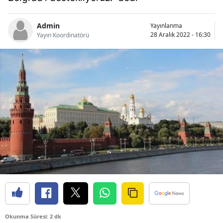
Bilecik
Admin
Yayınlanma
Bingöl
28 Aralık 2022 - 16:30
Yayın Koordinatörü
Bitlis
Bolu
Burdur
Bursa
Çanakkale
Çankırı
Çorum
Denizli
Diyarbakır
Okunma Süresi: 2 dk