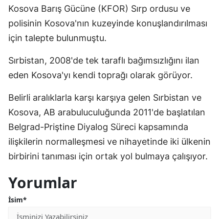
Kosova Barış Gücüne (KFOR) Sırp ordusu ve
Samsun
polisinin Kosova'nın kuzeyinde konuşlandırılması
Siirt
için talepte bulunmuştu.
Sinop
Sırbistan, 2008'de tek taraflı bağımsızlığını ilan
eden Kosova'yı kendi toprağı olarak görüyor.
Sivas
Tekirdağ
Belirli aralıklarla karşı karşıya gelen Sırbistan ve
Kosova, AB arabuluculuğunda 2011'de başlatılan
Tokat
Belgrad-Priştine Diyalog Süreci kapsamında
Trabzon
ilişkilerin normalleşmesi ve nihayetinde iki ülkenin
birbirini tanıması için ortak yol bulmaya çalışıyor.​​​
Tunceli
Şanlıurfa
Yorumlar
Uşak
İsim*
Van