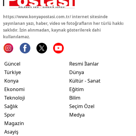
Yalova
https://www.konyapostasi.com.tr/ internet sitesinde
yayınlanan yazı, haber, video ve fotoğrafların her türlü hakkı
Karabük
saklıdır. İzin alınmadan, kaynak gösterilerek dahi
Kilis
kullanılamaz.
Osmaniye
Düzce
Güncel
Resmi İlanlar
Türkiye
Dünya
Konya
Kültür - Sanat
Ekonomi
Eğitim
Teknoloji
Bilim
Sağlık
Seçim Özel
Spor
Medya
Magazin
Asayiş