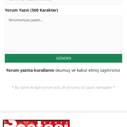
Yorum Yazın (500 Karakter)
Yozgat
Zonguldak
Aksaray
Bayburt
Karaman
GÖNDER
Kırıkkale
Yorum yazma kurallarını
okumuş ve kabul etmiş sayılırsınız
Batman
* Bu içerik ile ilgili yorum yok, ilk yorumu siz yazın, tartışalım *
Şırnak
Bartın
Ardahan
Iğdır