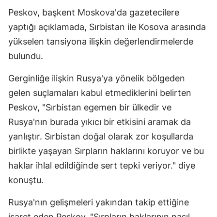
Peskov, başkent Moskova'da gazetecilere
Edirne
yaptığı açıklamada, Sırbistan ile Kosova arasında
Elazığ
yükselen tansiyona ilişkin değerlendirmelerde
Erzincan
bulundu.
Erzurum
Gerginliğe ilişkin Rusya'ya yönelik bölgeden
Eskişehir
gelen suçlamaları kabul etmediklerini belirten
Peskov, "Sırbistan egemen bir ülkedir ve
Gaziantep
Rusya'nın burada yıkıcı bir etkisini aramak da
Giresun
yanlıştır. Sırbistan doğal olarak zor koşullarda
birlikte yaşayan Sırpların haklarını koruyor ve bu
Gümüşhane
haklar ihlal edildiğinde sert tepki veriyor." diye
Hakkari
konuştu.
Hatay
Rusya'nın gelişmeleri yakından takip ettiğine
Isparta
işaret eden Peskov, "Sırpların haklarının nasıl