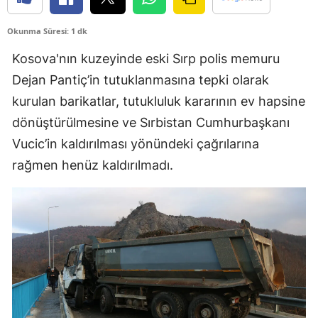
Edirne
Okunma Süresi: 1 dk
Elazığ
Kosova'nın kuzeyinde eski Sırp polis memuru
Erzincan
Dejan Pantiç’in tutuklanmasına tepki olarak
kurulan barikatlar, tutukluluk kararının ev hapsine
Erzurum
dönüştürülmesine ve Sırbistan Cumhurbaşkanı
Eskişehir
Vucic’in kaldırılması yönündeki çağrılarına
Gaziantep
rağmen henüz kaldırılmadı.
Giresun
Gümüşhane
Hakkari
Hatay
Isparta