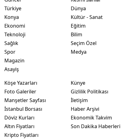
Türkiye
Dünya
Yozgat
Konya
Kültür - Sanat
Zonguldak
Ekonomi
Eğitim
Teknoloji
Bilim
Aksaray
Sağlık
Seçim Özel
Bayburt
Spor
Medya
Magazin
Karaman
Asayiş
Kırıkkale
Köşe Yazarları
Künye
Batman
Foto Galeriler
Gizlilik Politikası
Manşetler Sayfası
İletişim
Şırnak
İstanbul Borsası
Haber Arşivi
Bartın
Döviz Kurları
Ekonomik Takvim
Altın Fiyatları
Son Dakika Haberleri
Ardahan
Kripto Fiyatları
Iğdır