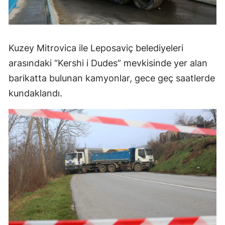
Mersin
İstanbul
Kuzey Mitrovica ile Leposaviç belediyeleri
İzmir
arasındaki “Kershi i Dudes” mevkisinde yer alan
Kars
barikatta bulunan kamyonlar, gece geç saatlerde
kundaklandı.
Kastamonu
Kayseri
Kırklareli
Kırşehir
Kocaeli
Konya
Kütahya