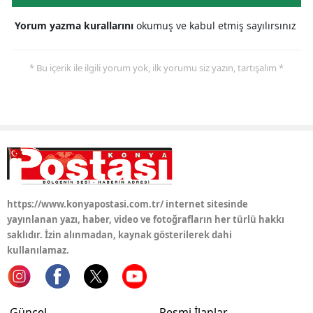
Samsun
Yorum yazma kurallarını
okumuş ve kabul etmiş sayılırsınız
Siirt
* Bu içerik ile ilgili yorum yok, ilk yorumu siz yazın, tartışalım *
Sinop
Sivas
Tekirdağ
Tokat
Trabzon
https://www.konyapostasi.com.tr/ internet sitesinde
yayınlanan yazı, haber, video ve fotoğrafların her türlü hakkı
Tunceli
saklıdır. İzin alınmadan, kaynak gösterilerek dahi
kullanılamaz.
Şanlıurfa
Uşak
Van
Güncel
Resmi İlanlar