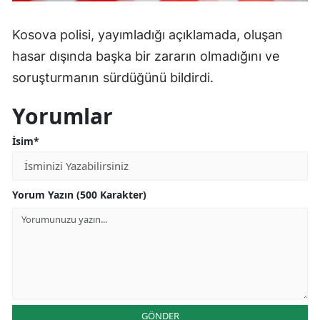
Malatya
Kosova polisi, yayımladığı açıklamada, oluşan
Manisa
hasar dışında başka bir zararın olmadığını ve
soruşturmanın sürdüğünü bildirdi.
Kahramanmaraş
Yorumlar
Mardin
Muğla
İsim*
Muş
Yorum Yazın (500 Karakter)
Nevşehir
Niğde
Ordu
Rize
Sakarya
GÖNDER