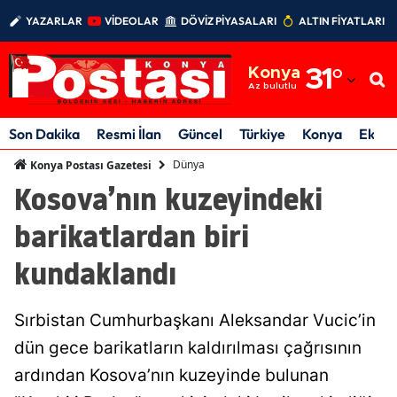
YAZARLAR
VİDEOLAR
DÖVİZ PİYASALARI
ALTIN FİYATLARI
Adana
Konya
31
°
Adıyaman
Az bulutlu
Afyonkarahisar
Son Dakika
Resmi İlan
Güncel
Türkiye
Konya
Ekon
Ağrı
Dünya
Konya Postası Gazetesi
Kosova’nın kuzeyindeki
Amasya
barikatlardan biri
Ankara
kundaklandı
Antalya
Artvin
Sırbistan Cumhurbaşkanı Aleksandar Vucic’in
Aydın
dün gece barikatların kaldırılması çağrısının
ardından Kosova’nın kuzeyinde bulunan
Balıkesir