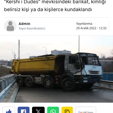
"Kershi i Dudes" mevkisindeki barikat, kimliği
Bilecik
belirsiz kişi ya da kişilerce kundaklandı
Bingöl
Admin
Yayınlanma
Bitlis
29 Aralık 2022 - 12:32
Yayın Koordinatörü
Bolu
Burdur
Bursa
Çanakkale
Çankırı
Çorum
Denizli
Diyarbakır