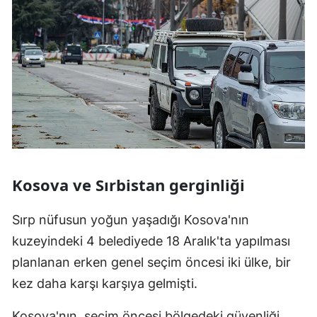
Samsun
Siirt
Sinop
Sivas
Tekirdağ
Tokat
Kosova ve Sırbistan gerginliği
Trabzon
Sırp nüfusun yoğun yaşadığı Kosova'nın
Tunceli
kuzeyindeki 4 belediyede 18 Aralık'ta yapılması
Şanlıurfa
planlanan erken genel seçim öncesi iki ülke, bir
kez daha karşı karşıya gelmişti.
Uşak
Van
Kosova'nın, seçim öncesi bölgedeki güvenliği