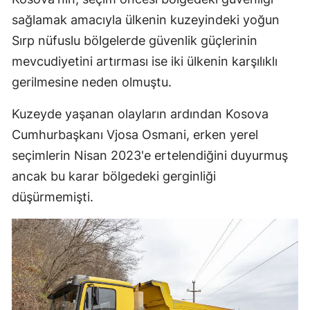
sağlamak amacıyla ülkenin kuzeyindeki yoğun
Yozgat
Sırp nüfuslu bölgelerde güvenlik güçlerinin
Zonguldak
mevcudiyetini artırması ise iki ülkenin karşılıklı
gerilmesine neden olmuştu.
Aksaray
Bayburt
Kuzeyde yaşanan olayların ardından Kosova
Cumhurbaşkanı Vjosa Osmani, erken yerel
Karaman
seçimlerin Nisan 2023'e ertelendiğini duyurmuş
Kırıkkale
ancak bu karar bölgedeki gerginliği
Batman
düşürmemişti.
Şırnak
Bartın
Ardahan
Iğdır