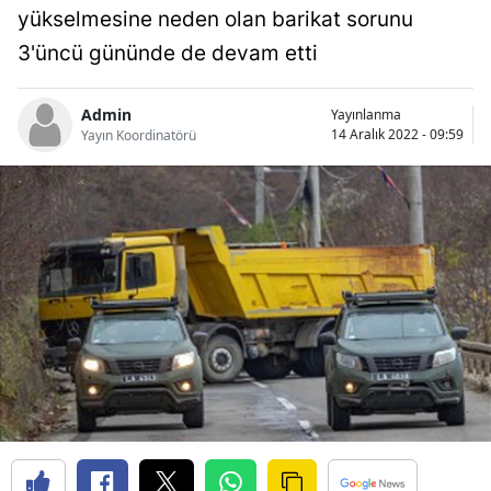
yükselmesine neden olan barikat sorunu
Bilecik
3'üncü gününde de devam etti
Bingöl
Bitlis
Admin
Yayınlanma
14 Aralık 2022 - 09:59
Yayın Koordinatörü
Bolu
Burdur
Bursa
Çanakkale
Çankırı
Çorum
Denizli
Diyarbakır