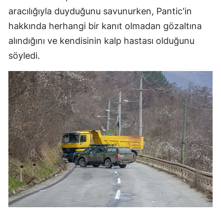
aracılığıyla duyduğunu savunurken, Pantic'in
Mersin
hakkında herhangi bir kanıt olmadan gözaltına
İstanbul
alındığını ve kendisinin kalp hastası olduğunu
İzmir
söyledi.
Kars
Kastamonu
Kayseri
Kırklareli
Kırşehir
Kocaeli
Konya
Kütahya