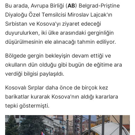
Bu arada, Avrupa Birliği (
AB
) Belgrad-Priştine
Malatya
Diyaloğu Özel Temsilcisi Miroslav Lajcak'ın
Manisa
Sırbistan ve Kosova'yı ziyaret edeceği
duyurulurken, iki ülke arasındaki gerginliğin
Kahramanmaraş
düşürülmesinin ele alınacağı tahmin ediliyor.
Mardin
Bölgede gergin bekleyişin devam ettiği ve
Muğla
okulların dün olduğu gibi bugün de eğitime ara
Muş
verdiği bilgisi paylaşıldı.
Nevşehir
Kosovalı Sırplar daha önce de birçok kez
Niğde
barikatlar kurarak Kosova'nın aldığı kararlara
tepki göstermişti.
Ordu
Rize
Sakarya