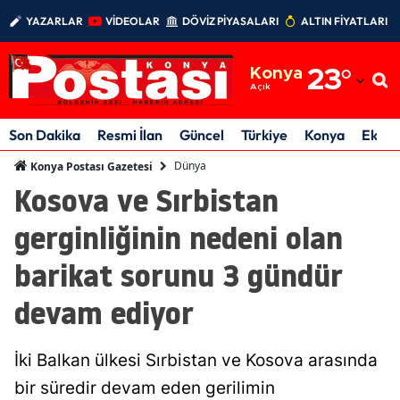
YAZARLAR
VİDEOLAR
DÖVİZ PİYASALARI
ALTIN FİYATLARI
Adana
Konya
23
°
Adıyaman
Açık
Afyonkarahisar
Son Dakika
Resmi İlan
Güncel
Türkiye
Konya
Ekon
Ağrı
Dünya
Konya Postası Gazetesi
Kosova ve Sırbistan
Amasya
gerginliğinin nedeni olan
Ankara
barikat sorunu 3 gündür
Antalya
devam ediyor
Artvin
Aydın
İki Balkan ülkesi Sırbistan ve Kosova arasında
Balıkesir
bir süredir devam eden gerilimin