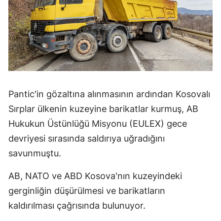
Yalova
Karabük
Kilis
Osmaniye
Pantic'in gözaltına alınmasının ardından Kosovalı
Düzce
Sırplar ülkenin kuzeyine barikatlar kurmuş, AB
Hukukun Üstünlüğü Misyonu (EULEX) gece
devriyesi sırasında saldırıya uğradığını
savunmuştu.
AB, NATO ve ABD Kosova'nın kuzeyindeki
gerginliğin düşürülmesi ve barikatların
kaldırılması çağrısında bulunuyor.