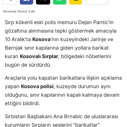
Edirne
Okunma Süresi: 2 dk
Elazığ
Sırp kökenli eski polis memuru Dejan Pantic'in
Erzincan
gözaltına alınmasına tepki göstermek amacıyla
10 Aralık'ta
Kosova
'nın kuzeyindeki Jarinje ve
Erzurum
Bernjak sınır kapılarına giden yollara barikat
Eskişehir
kuran
Kosovalı Sırplar
, bölgedeki nöbetlerini
bugün de sürdürdü.
Gaziantep
Giresun
Araçlarla yolu kapatan barikatlara ilişkin açıklama
yapan
Kosova polisi
, kuzeyde durumun aynı
Gümüşhane
olduğunu, sınır kapılarının kapalı kalmaya devam
Hakkari
ettiğini bildirdi.
Hatay
Sırbistan Başbakanı Ana Brnabic de uluslararası
Isparta
kurumların Sırpların seslerini "barikatlar"