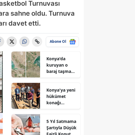
Basketbol Turnuvası
ara sahne oldu. Turnuva
ı davet etti.
Abone Ol
Konya'da
kuruyan o
baraj taşma
noktasına
geldi
Konya'ya yeni
hükümet
konağı
geliyor: Temel
atıldı
5 Yıl Satmama
Şartıyla Düşük
Faizli Konut