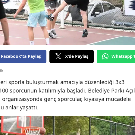
Yozgat
Zonguldak
Aksaray
Bayburt
Facebook'ta Paylaş
X'de Paylaş
Whatsapp'
Karaman
dk
Kırıkkale
çleri sporla buluşturmak amacıyla düzenlediği 3x3
Batman
100 sporcunun katılımıyla başladı. Belediye Parkı Açı
Şırnak
 organizasyonda genç sporcular, kıyasıya mücadele
u anlar yaşattı.
Bartın
Ardahan
Iğdır