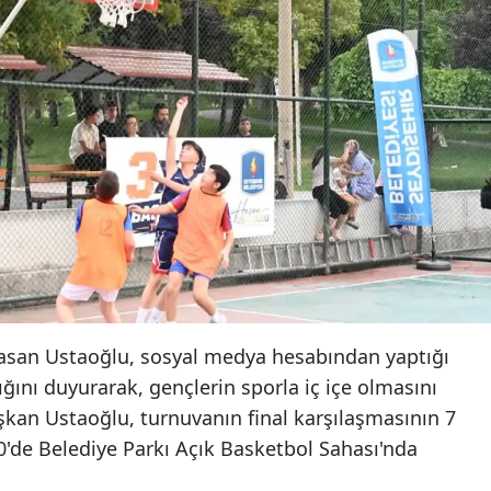
Yalova
Karabük
Kilis
Osmaniye
Düzce
Hasan Ustaoğlu, sosyal medya hesabından yaptığı
ını duyurarak, gençlerin sporla iç içe olmasını
şkan Ustaoğlu, turnuvanın final karşılaşmasının 7
de Belediye Parkı Açık Basketbol Sahası'nda