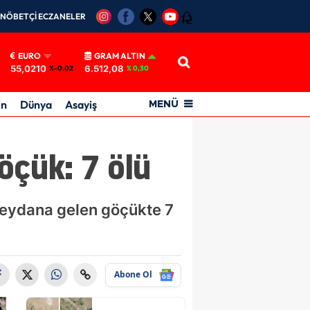
NÖBETÇİ ECZANELER
12
EURO
GRAM ALTIN
55,0210
6.512,08
%-0.02
% 0,30
in
Dünya
Asayiş
MENÜ
çük: 7 ölü
eydana gelen göçükte 7
Abone Ol