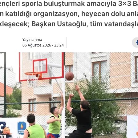
gençleri sporla buluşturmak amacıyla 3x3 
Samsun
 katıldığı organizasyon, heyecan dolu anl
ekleşecek; Başkan Ustaoğlu, tüm vatandaşlar
Siirt
Sinop
Yayınlanma
06 Ağustos 2026 - 23:24
Sivas
Tekirdağ
Tokat
Trabzon
Tunceli
Şanlıurfa
Uşak
Van