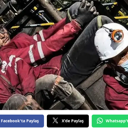
Bilecik
Bingöl
Bitlis
Bolu
Burdur
Bursa
Çanakkale
Çankırı
Çorum
Denizli
Facebook'ta Paylaş
X'de Paylaş
Whatsapp'
Diyarbakır