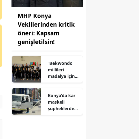
MHP Konya
Vekillerinden kritik
öneri: Kapsam
genişletilsin!
Taekwondo
millileri
madalya için
Ankara'da
kampa girdiler
Konya’da kar
maskeli
şüphelilerden
milyonluk
soygun