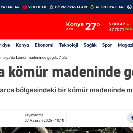
YAZARLAR
VİDEOLAR
DÖVİZ PİYASALARI
ALTIN FİYATLARI
Adana
Konya
27
°
DOLAR
Adıyaman
47,7071
Açık
%0.16
Afyonkarahisar
rkiye
Konya
Ekonomi
Teknoloji
Sağlık
Spor
Magaz
Ağrı
ombiya'da kömür madeninde göçük: 7 ölü
a kömür madeninde gö
Amasya
Ankara
arca bölgesindeki bir kömür madeninde m
Antalya
Artvin
Aydın
Yayınlanma
07 Haziran 2026 - 10:10
Balıkesir