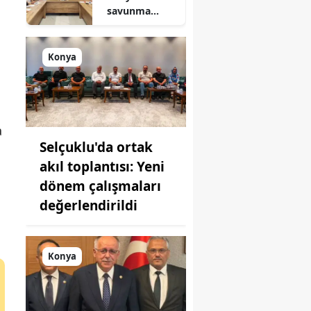
savunma
sanayisinde
s
yeni hamle: İlk
toplantı
Konya
yapıldı!
a
Selçuklu'da ortak
akıl toplantısı: Yeni
dönem çalışmaları
değerlendirildi
Konya