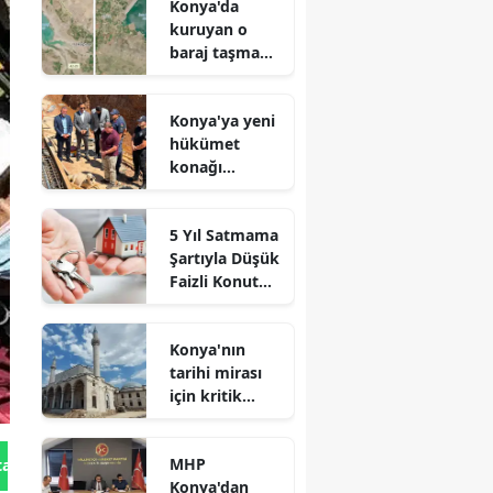
Konya'da
kuruyan o
baraj taşma
noktasına
geldi
Konya'ya yeni
hükümet
konağı
geliyor: Temel
atıldı
5 Yıl Satmama
Şartıyla Düşük
Faizli Konut
Kredisi
Geliyor!
Konya'nın
tarihi mirası
için kritik
süreç: Son
durum
MHP
tan Gönder
açıklandı
Konya'dan