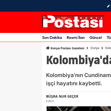
Son Dakika
Resmi İlan
Güncel
Tü
Dünya
Kol
Konya Postası Gazetesi
Kolombiya'd
Kolombiya'nın Cundinam
işçi hayatını kaybetti.
BÜŞRA NUR GEÇER
Editör