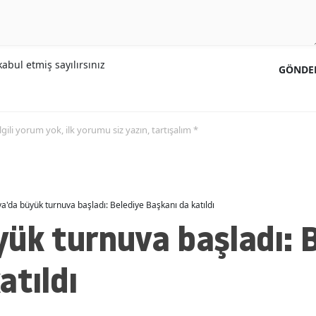
Malatya
Manisa
abul etmiş sayılırsınız
GÖNDE
Kahramanmaraş
Mardin
 ilgili yorum yok, ilk yorumu siz yazın, tartışalım *
Muğla
Muş
Nevşehir
a'da büyük turnuva başladı: Belediye Başkanı da katıldı
ük turnuva başladı: 
Niğde
Ordu
atıldı
Rize
Sakarya