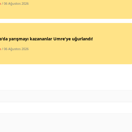
a
/ 06 Ağustos 2026
Mersin
İstanbul
İzmir
'da yarışmayı kazananlar Umre'ye uğurlandı!
Kars
a
/ 06 Ağustos 2026
Kastamonu
Kayseri
Kırklareli
Kırşehir
Kocaeli
Konya
Kütahya