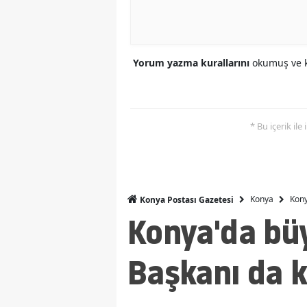
Yorum yazma kurallarını
okumuş ve k
* Bu içerik ile
Konya
Kony
Konya Postası Gazetesi
Konya'da büy
Başkanı da k