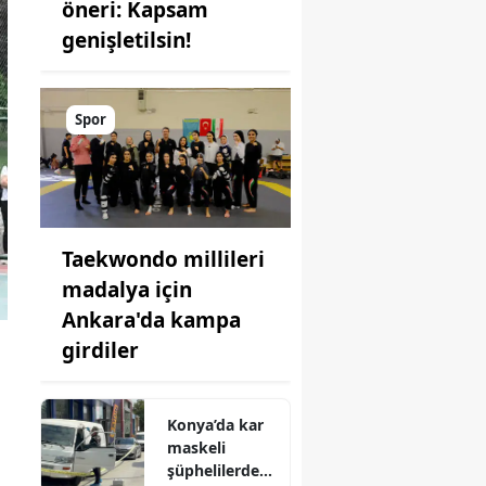
öneri: Kapsam
genişletilsin!
Spor
Taekwondo millileri
madalya için
Ankara'da kampa
girdiler
Konya’da kar
maskeli
şüphelilerden