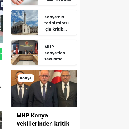
Kredisi
Geliyor!
Konya'nın
tarihi mirası
için kritik
süreç: Son
durum
MHP
açıklandı
Konya'dan
tan Gönder
savunma
sanayisinde
yeni hamle: İlk
toplantı
Konya
yapıldı!
k
MHP Konya
Vekillerinden kritik