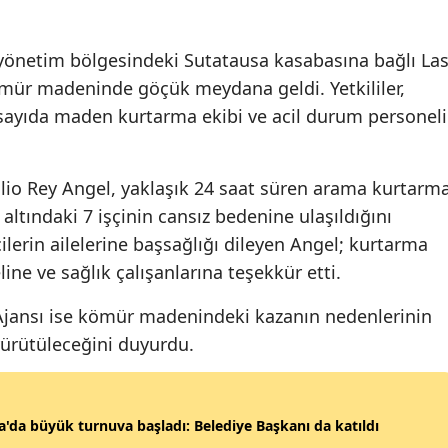
Edirne
önetim bölgesindeki Sutatausa kasabasına bağlı La
Elazığ
ömür madeninde göçük meydana geldi. Yetkililer,
Erzincan
sayıda maden kurtarma ekibi ve acil durum personeli
Erzurum
lio Rey Angel, yaklaşık 24 saat süren arama kurtarm
Eskişehir
altındaki 7 işçinin cansız bedenine ulaşıldığını
Gaziantep
ilerin ailelerine başsağlığı dileyen Angel; kurtarma
ine ve sağlık çalışanlarına teşekkür etti.
Giresun
Gümüşhane
Ajansı ise kömür madenindeki kazanın nedenlerinin
yürütüleceğini duyurdu.
Hakkari
Hatay
'da büyük turnuva başladı: Belediye Başkanı da katıldı
Isparta