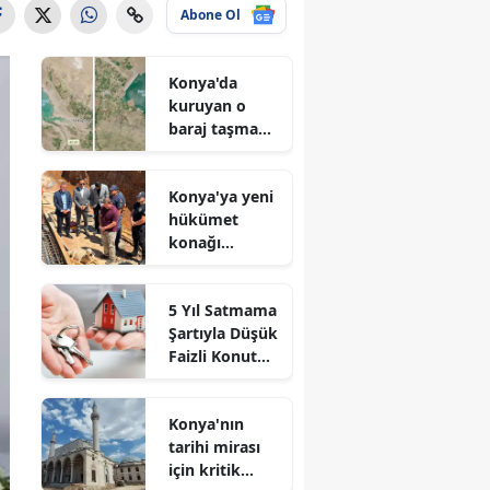
Abone Ol
Konya'da
kuruyan o
baraj taşma
noktasına
geldi
Konya'ya yeni
hükümet
konağı
geliyor: Temel
atıldı
5 Yıl Satmama
Şartıyla Düşük
Faizli Konut
Kredisi
Geliyor!
Konya'nın
tarihi mirası
için kritik