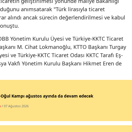
a ticaretin geliştirilmesi yönünde maliye bakanlığı
uğunu anımsatarak "Türk lirasıyla ticaret
Yozgat
arar alındı ancak sürecin değerlendirilmesi ve kabul
Zonguldak
konuştu.
Aksaray
TOBB Yönetim Kurulu Üyesi ve Türkiye-KKTC Ticaret
Başkanı M. Cihat Lokmanoğlu, KTTO Başkanı Turgay
Bayburt
esi ve Türkiye-KKTC Ticaret Odası KKTC Tarafı Eş-
Karaman
ya Vakfı Yönetim Kurulu Başkanı Hikmet Eren de
Kırıkkale
Batman
Şırnak
-Oğul Kampı ağustos ayında da devam edecek
a
/ 07 Ağustos 2026
Bartın
Ardahan
Iğdır