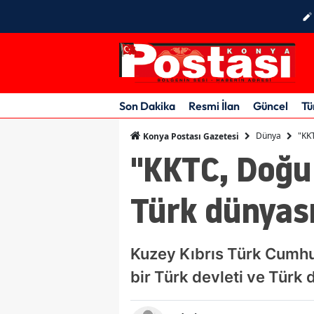
Son Dakika
Resmi İlan
Güncel
Tü
Dünya
"KKT
Konya Postası Gazetesi
"KKTC, Doğu 
Türk dünyası
Kuzey Kıbrıs Türk Cumhu
bir Türk devleti ve Türk 