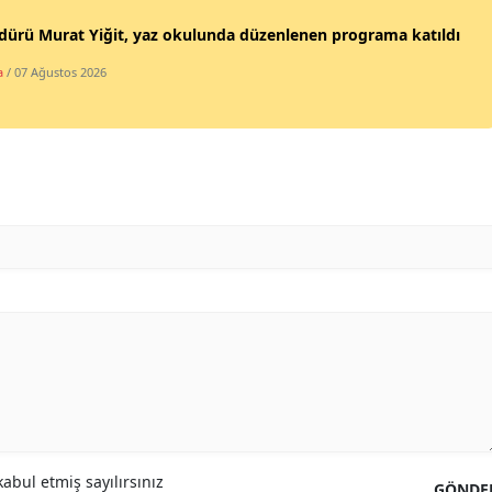
dürü Murat Yiğit, yaz okulunda düzenlenen programa katıldı
Yalova
a
/ 07 Ağustos 2026
Karabük
Kilis
Osmaniye
Düzce
abul etmiş sayılırsınız
GÖNDE