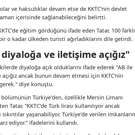
olar ve haksızlıklar devam etse de KKTC'nin devlet
Samsun
man içerisinde sağlanabileceğini belirtti.
Siirt
KKTC'de eğitim gördüğünü ifade eden Tatar, 100 farklı
Sinop
bir o kadar ülkeden turisti ağırladıklarını dile getirdi.
Sivas
e diyaloğa ve iletişime açığız"
Tekirdağ
lişkilerde diyaloğa açık olduklarını ifade ederek "AB ile
Tokat
ime açığız ancak bunun devam etmesi için KKTC'nin
gerek." diye konuştu.
Trabzon
Tunceli
r bölümünün Türkiye'den, özellikle Mersin Limanı
ten Tatar, "KKTC'de Türk lirası kullanılıyor ancak
Şanlıurfa
ıkıntılar yaşanabiliyor. Türkiye'de verilen imkanları
Uşak
z ediyor." ifadelerini kullandı.
Van