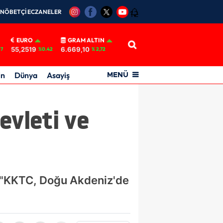
NÖBETÇİ ECZANELER
12
EURO
GRAM ALTIN
55,2519
6.669,10
17
%0.42
% 2,72
in
Dünya
Asayiş
MENÜ
evleti ve
 "KKTC, Doğu Akdeniz'de