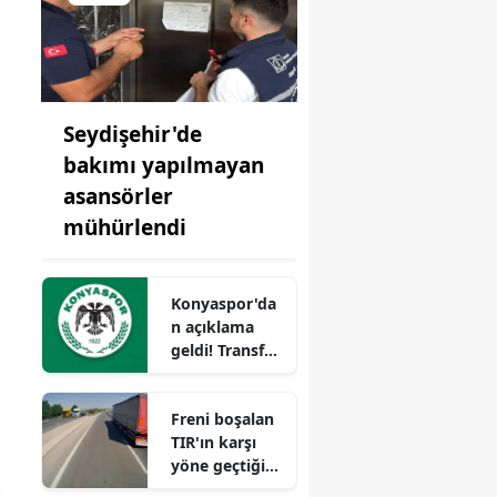
Seydişehir'de
bakımı yapılmayan
asansörler
mühürlendi
Konyaspor'da
n açıklama
geldi! Transfer
resmileşti
Freni boşalan
TIR'ın karşı
yöne geçtiği
anlar
,