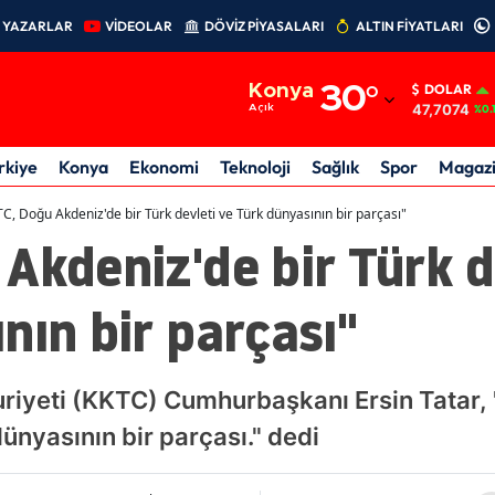
YAZARLAR
VİDEOLAR
DÖVİZ PİYASALARI
ALTIN FİYATLARI
Adana
Konya
30
°
DOLAR
Adıyaman
47,7074
Açık
%0.
Afyonkarahisar
rkiye
Konya
Ekonomi
Teknoloji
Sağlık
Spor
Magaz
Ağrı
C, Doğu Akdeniz'de bir Türk devleti ve Türk dünyasının bir parçası"
Akdeniz'de bir Türk d
Amasya
Ankara
nın bir parçası"
Antalya
Artvin
riyeti (KKTC) Cumhurbaşkanı Ersin Tatar,
Aydın
dünyasının bir parçası." dedi
Balıkesir