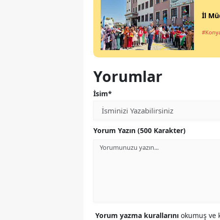
İl Mü
#Kony
Yorumlar
İsim*
Yorum Yazın (500 Karakter)
Yorum yazma kurallarını
okumuş ve k