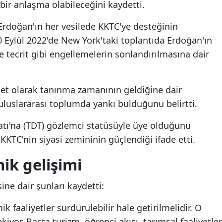
e bir anlaşma olabileceğini kaydetti.
Mersin
rdoğan'ın her vesilede KKTC'ye desteğinin
İstanbul
 Eylül 2022'de New York'taki toplantıda Erdoğan'ın
tecrit gibi engellemelerin sonlandırılmasına dair
İzmir
Kars
let olarak tanınma zamanının geldiğine dair
Kastamonu
 uluslararası toplumda yankı bulduğunu belirtti.
Kayseri
latı'na (TDT) gözlemci statüsüyle üye olduğunu
Kırklareli
TC'nin siyasi zemininin güçlendiği ifade etti.
Kırşehir
ik gelişimi
Kocaeli
ine dair şunları kaydetti:
Konya
 faaliyetler sürdürülebilir hale getirilmelidir. O
Kütahya
kiyor. Başta turizm, öğrenci akışı, tarımsal faaliyetler