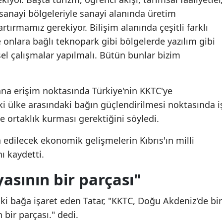
sanayi bölgeleriyle sanayi alanında üretim
Malatya
artırmamız gerekiyor. Bilişim alanında çeşitli farklı
Manisa
e onlara bağlı teknopark gibi bölgelerde yazılım gibi
sel çalışmalar yapılmalı. Bütün bunlar bizim
Kahramanmaraş
Mardin
na erişim noktasında Türkiye'nin KKTC'ye
Muğla
i ülke arasındaki bağın güçlendirilmesi noktasında i
Muş
ve ortaklık kurması gerektiğini söyledi.
Nevşehir
a edilecek ekonomik gelişmelerin Kıbrıs'ın milli
ı kaydetti.
Niğde
asının bir parçası"
Ordu
Rize
ki bağa işaret eden Tatar, "KKTC, Doğu Akdeniz'de bir
 bir parçası." dedi.
Sakarya