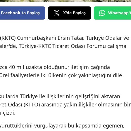
Edirne
Facebook'ta Paylaş
X'de Paylaş
Whatsapp'
Elazığ
Erzincan
 (KKTC) Cumhurbaşkanı Ersin Tatar, Türkiye Odalar ve
Erzurum
uleler'de, Türkiye-KKTC Ticaret Odası Forumu çalışma
Eskişehir
nızca 40 mil uzakta olduğunu; iletişim çağında
Gaziantep
ltürel faaliyetlerle iki ülkenin çok yakınlaştığını dile
Giresun
Gümüşhane
larda Türkiye ile ilişkilerinin geliştiğini aktaran
Hakkari
ret Odası (KTTO) arasında yakın ilişkiler olmasının bir
 çizdi.
Hatay
et yürüttüklerini vurgulayarak bu kapsamda egemen,
Isparta