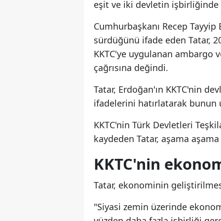
eşit ve iki devletin işbirliğind
Cumhurbaşkanı Recep Tayyip E
sürdüğünü ifade eden Tatar, 20
KKTC'ye uygulanan ambargo ve 
çağrısına değindi.
Tatar, Erdoğan'ın KKTC'nin dev
ifadelerini hatırlatarak bunun
KKTC'nin Türk Devletleri Teşki
kaydeden Tatar, aşama aşama KK
KKTC'nin ekonom
Tatar, ekonominin geliştirilmes
"Siyasi zemin üzerinde ekonomik
yüzden daha fazla işbirliği gere