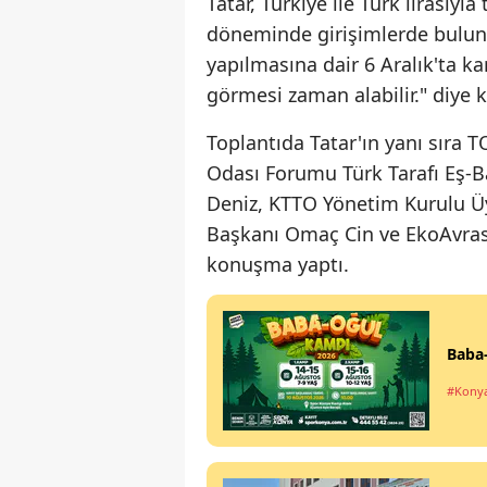
Tatar, Türkiye ile Türk lirasıyl
döneminde girişimlerde bulund
yapılmasına dair 6 Aralık'ta k
görmesi zaman alabilir." diye 
Toplantıda Tatar'ın yanı sıra 
Odası Forumu Türk Tarafı Eş-
Deniz, KTTO Yönetim Kurulu Üy
Başkanı Omaç Cin ve EkoAvras
konuşma yaptı.
Baba
#Kony