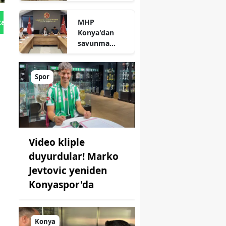
süreç: Son
durum
MHP
tan Gönder
açıklandı
Konya'dan
savunma
sanayisinde
yeni hamle: İlk
toplantı
Spor
yapıldı!
Video kliple
duyurdular! Marko
Jevtovic yeniden
Konyaspor'da
Konya