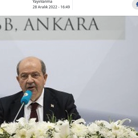
Yayınlanma
Bilecik
28 Aralık 2022 - 16:49
Bingöl
Bitlis
Bolu
Burdur
Bursa
Çanakkale
Çankırı
Çorum
Denizli
Diyarbakır