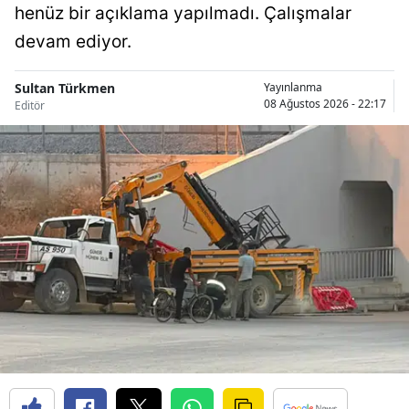
henüz bir açıklama yapılmadı. Çalışmalar
Malatya
devam ediyor.
Manisa
Sultan Türkmen
Yayınlanma
Kahramanmaraş
08 Ağustos 2026 - 22:17
Editör
Mardin
Muğla
Muş
Nevşehir
Niğde
Ordu
Rize
Sakarya