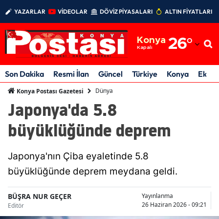
YAZARLAR
VİDEOLAR
DÖVİZ PİYASALARI
ALTIN FİYATLARI
Adana
Konya
26
°
Adıyaman
Kapalı
Afyonkarahisar
Son Dakika
Resmi İlan
Güncel
Türkiye
Konya
Ekon
Ağrı
Dünya
Konya Postası Gazetesi
Japonya'da 5.8
Amasya
büyüklüğünde deprem
Ankara
Antalya
Japonya'nın Çiba eyaletinde 5.8
Artvin
büyüklüğünde deprem meydana geldi.
Aydın
BÜŞRA NUR GEÇER
Yayınlanma
26 Haziran 2026 - 09:21
Editör
Balıkesir