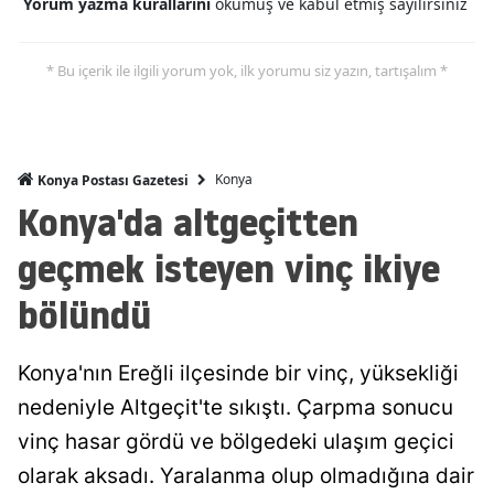
Yorum yazma kurallarını
okumuş ve kabul etmiş sayılırsınız
Mersin
* Bu içerik ile ilgili yorum yok, ilk yorumu siz yazın, tartışalım *
İstanbul
İzmir
Kars
Konya
Konya Postası Gazetesi
Konya'da altgeçitten
Kastamonu
geçmek isteyen vinç ikiye
Kayseri
bölündü
Kırklareli
Kırşehir
Konya'nın Ereğli ilçesinde bir vinç, yüksekliği
Kocaeli
nedeniyle Altgeçit'te sıkıştı. Çarpma sonucu
Konya
vinç hasar gördü ve bölgedeki ulaşım geçici
olarak aksadı. Yaralanma olup olmadığına dair
Kütahya