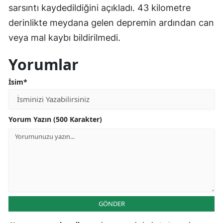
sarsıntı kaydedildiğini açıkladı. 43 kilometre
Edirne
derinlikte meydana gelen depremin ardından can
Elazığ
veya mal kaybı bildirilmedi.
Erzincan
Yorumlar
Erzurum
İsim*
Eskişehir
Gaziantep
Yorum Yazın (500 Karakter)
Giresun
Gümüşhane
Hakkari
Hatay
GÖNDER
Isparta