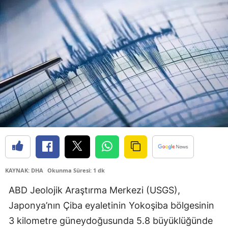
Bilecik
Bingöl
Bitlis
Bolu
Burdur
Bursa
Çanakkale
Çankırı
KAYNAK: DHA
Okunma Süresi: 1 dk
Çorum
ABD Jeolojik Araştırma Merkezi (USGS),
Denizli
Japonya’nın Çiba eyaletinin Yokoşiba bölgesinin
Diyarbakır
3 kilometre güneydoğusunda 5.8 büyüklüğünde