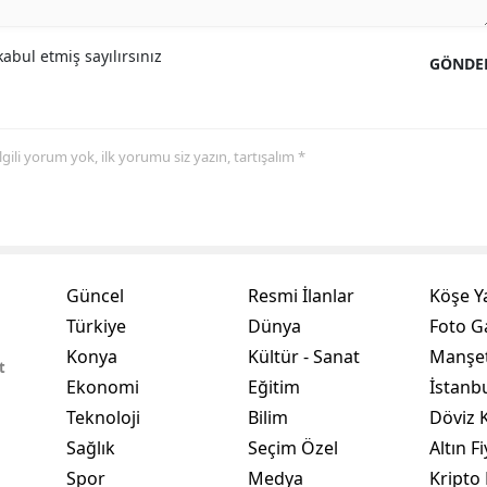
Samsun
abul etmiş sayılırsınız
GÖNDE
Siirt
Sinop
 ilgili yorum yok, ilk yorumu siz yazın, tartışalım *
Sivas
Tekirdağ
Tokat
Güncel
Resmi İlanlar
Köşe Y
Trabzon
Türkiye
Dünya
Foto Ga
Tunceli
Konya
Kültür - Sanat
Manşet
t
Ekonomi
Eğitim
İstanb
Şanlıurfa
Teknoloji
Bilim
Döviz K
Uşak
Sağlık
Seçim Özel
Altın Fi
Spor
Medya
Kripto 
Van