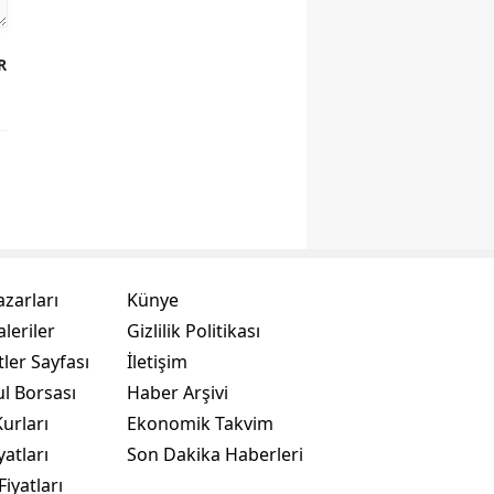
R
azarları
Künye
leriler
Gizlilik Politikası
ler Sayfası
İletişim
ul Borsası
Haber Arşivi
urları
Ekonomik Takvim
yatları
Son Dakika Haberleri
Fiyatları