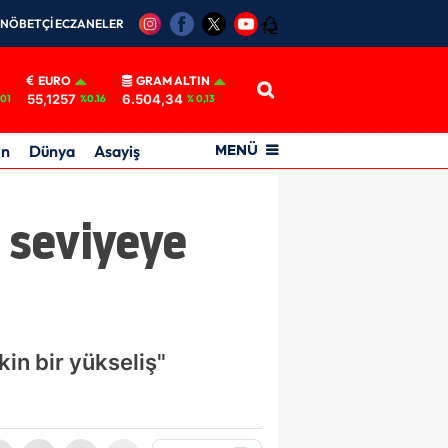
NÖBETÇİ ECZANELER
12
EURO
GRAM ALTIN
55,1257
6.504,34
01
%0.16
% 0,13
in
Dünya
Asayiş
MENÜ
r seviyeye
kin bir yükseliş"