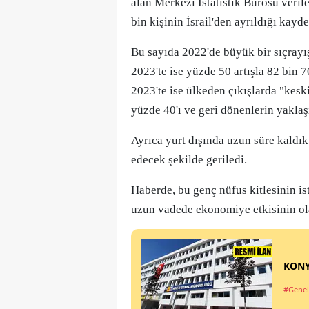
alan Merkezi İstatistik Bürosu veri
bin kişinin İsrail'den ayrıldığı kayde
Bu sayıda 2022'de büyük bir sıçrayış
2023'te ise yüzde 50 artışla 82 bin 7
2023'te ise ülkeden çıkışlarda "keski
yüzde 40'ı ve geri dönenlerin yaklaş
Ayrıca yurt dışında uzun süre kaldıkt
edecek şekilde geriledi.
Haberde, bu genç nüfus kitlesinin is
uzun vadede ekonomiye etkisinin ola
KONY
#Genel