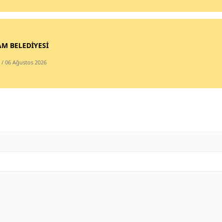
Malatya
Manisa
M BELEDİYESİ
Kahramanmaraş
/ 06 Ağustos 2026
Mardin
Muğla
Muş
Nevşehir
Niğde
Ordu
Rize
Sakarya