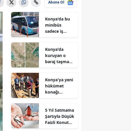
Abone Ol
Konya'da bu
minibüs
sadece iş
arayanlar için
çalışıyor!
Konya'da
kuruyan o
baraj taşma
noktasına
geldi
Konya'ya yeni
hükümet
konağı
geliyor: Temel
atıldı
5 Yıl Satmama
Şartıyla Düşük
Faizli Konut
Kredisi