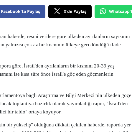
Edirne
Facebook'ta Paylaş
X'de Paylaş
Whatsapp'
Elazığ
Erzincan
nan haberde, resmi verilere göre ülkeden ayrılanların sayısının
Erzurum
dan yalnızca çok az bir kısmının ülkeye geri döndüğü ifade
Eskişehir
pora göre, İsrail'den ayrılanların bir kısmını 20-39 yaş
Gaziantep
kısmını ise kısa süre önce İsrail'e göç eden göçmenlerin
Giresun
Gümüşhane
arlamentoya bağlı Araştırma ve Bilgi Merkezi'nin ülkeden göçe
acak toplantıya hazırlık olarak yayımladığı rapor, "İsrail'den
Hakkari
ici bir tablo" ortaya koyuyor.
Hatay
in bir yükseliş" olduğuna dikkati çekilen haberde, raporda yer
Isparta