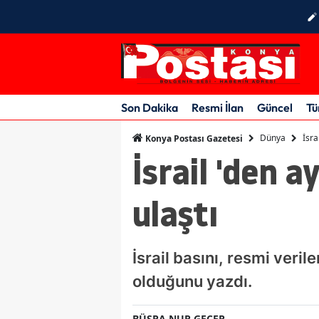
Son Dakika
Resmi İlan
Güncel
Tü
Dünya
İsra
Konya Postası Gazetesi
İsrail 'den a
ulaştı
İsrail basını, resmi veril
olduğunu yazdı.
BÜŞRA NUR GEÇER