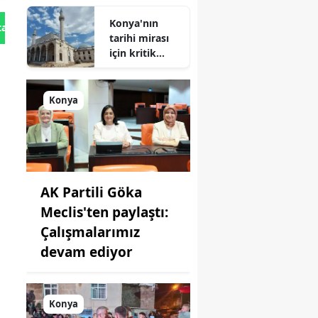
Geliyor!
Konya'nın
tan Gönder
tarihi mirası
için kritik
süreç: Son
durum
açıklandı
Konya
AK Partili Göka
Meclis'ten paylaştı:
Çalışmalarımız
devam ediyor
Konya