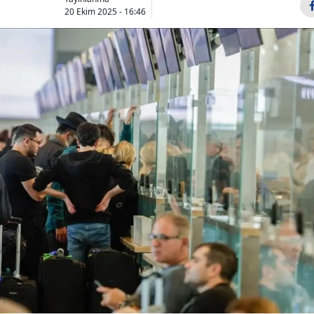
20 Ekim 2025 - 16:46
Bilecik
Bingöl
Bitlis
Bolu
Burdur
Bursa
Çanakkale
Çankırı
Çorum
Denizli
Diyarbakır