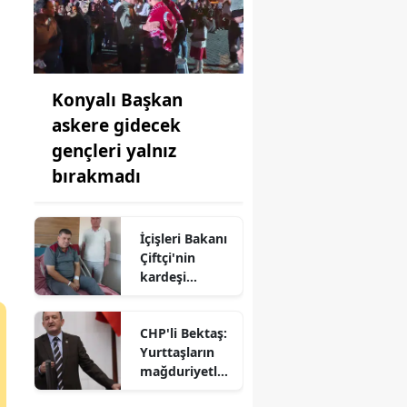
Konyalı Başkan
askere gidecek
gençleri yalnız
bırakmadı
İçişleri Bakanı
Çiftçi'nin
kardeşi
hastaneye
kaldırıldı!
CHP'li Bektaş:
Yurttaşların
mağduriyetler
ini Meclis'te