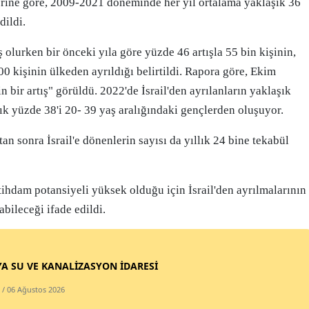
lerine göre, 2009-2021 döneminde her yıl ortalama yaklaşık 36
Mersin
dildi.
İstanbul
 olurken bir önceki yıla göre yüzde 46 artışla 55 bin kişinin,
00 kişinin ülkeden ayrıldığı belirtildi. Rapora göre, Ekim
İzmir
n bir artış" görüldü. 2022'de İsrail'den ayrılanların yaklaşık
Kars
ık yüzde 38'i 20- 39 yaş aralığındaki gençlerden oluşuyor.
Kastamonu
an sonra İsrail'e dönenlerin sayısı da yıllık 24 bine tekabül
Kayseri
Kırklareli
tihdam potansiyeli yüksek olduğu için İsrail'den ayrılmalarının
bileceği ifade edildi.
Kırşehir
Kocaeli
A SU VE KANALİZASYON İDARESİ
Konya
/ 06 Ağustos 2026
Kütahya