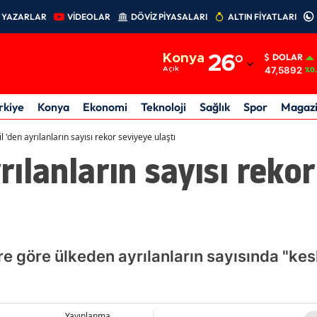
YAZARLAR
VİDEOLAR
DÖVİZ PİYASALARI
ALTIN FİYATLARI
Adana
Konya
26
°
DOLAR
Adıyaman
47,5892
Açık
%0.
Afyonkarahisar
rkiye
Konya
Ekonomi
Teknoloji
Sağlık
Spor
Magaz
Ağrı
il 'den ayrılanların sayısı rekor seviyeye ulaştı
yrılanların sayısı reko
Amasya
Ankara
Antalya
Artvin
ere göre ülkeden ayrılanların sayısında "kes
Aydın
Balıkesir
Yayınlanma