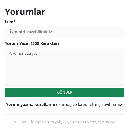
Yorumlar
Yozgat
İsim*
Zonguldak
Aksaray
Yorum Yazın (500 Karakter)
Bayburt
Karaman
Kırıkkale
Batman
GÖNDER
Şırnak
Yorum yazma kurallarını
okumuş ve kabul etmiş sayılırsınız
Bartın
Ardahan
* Bu içerik ile ilgili yorum yok, ilk yorumu siz yazın, tartışalım *
Iğdır