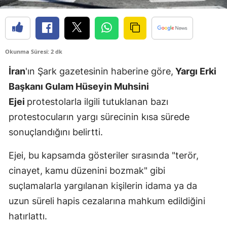
Edirne
Elazığ
Okunma Süresi: 2 dk
Erzincan
İran
'ın Şark gazetesinin haberine göre,
Yargı Erki
Erzurum
Başkanı Gulam Hüseyin Muhsini
Eskişehir
Ejei
protestolarla ilgili tutuklanan bazı
protestocuların yargı sürecinin kısa sürede
Gaziantep
sonuçlandığını belirtti.
Giresun
Ejei, bu kapsamda gösteriler sırasında "terör,
Gümüşhane
cinayet, kamu düzenini bozmak" gibi
Hakkari
suçlamalarla yargılanan kişilerin idama ya da
Hatay
uzun süreli hapis cezalarına mahkum edildiğini
hatırlattı.
Isparta