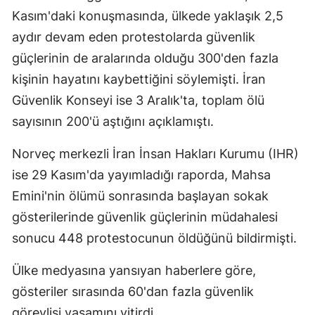
Kasım'daki konuşmasında, ülkede yaklaşık 2,5
Malatya
aydır devam eden protestolarda güvenlik
Manisa
güçlerinin de aralarında olduğu 300'den fazla
kişinin hayatını kaybettiğini söylemişti. İran
Kahramanmaraş
Güvenlik Konseyi ise 3 Aralık'ta, toplam ölü
Mardin
sayısının 200'ü aştığını açıklamıştı.
Muğla
Norveç merkezli İran İnsan Hakları Kurumu (IHR)
Muş
ise 29 Kasım'da yayımladığı raporda, Mahsa
Nevşehir
Emini'nin ölümü sonrasında başlayan sokak
gösterilerinde güvenlik güçlerinin müdahalesi
Niğde
sonucu 448 protestocunun öldüğünü bildirmişti.
Ordu
Ülke medyasına yansıyan haberlere göre,
Rize
gösteriler sırasında 60'dan fazla güvenlik
Sakarya
görevlisi yaşamını yitirdi.