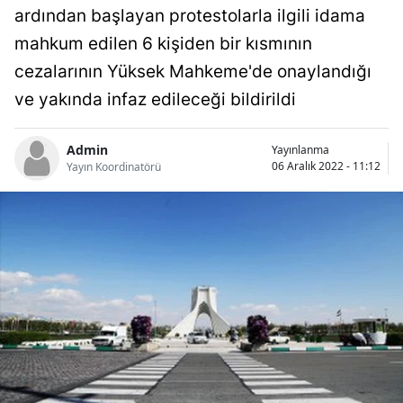
ardından başlayan protestolarla ilgili idama
Bilecik
mahkum edilen 6 kişiden bir kısmının
Bingöl
cezalarının Yüksek Mahkeme'de onaylandığı
Bitlis
ve yakında infaz edileceği bildirildi
Bolu
Admin
Yayınlanma
06 Aralık 2022 - 11:12
Burdur
Yayın Koordinatörü
Bursa
Çanakkale
Çankırı
Çorum
Denizli
Diyarbakır