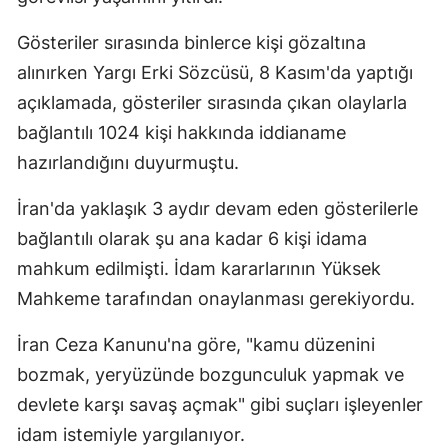
Samsun
Gösteriler sırasında binlerce kişi gözaltına
alınırken Yargı Erki Sözcüsü, 8 Kasım'da yaptığı
Siirt
açıklamada, gösteriler sırasında çıkan olaylarla
Sinop
bağlantılı 1024 kişi hakkında iddianame
Sivas
hazırlandığını duyurmuştu.
Tekirdağ
İran'da yaklaşık 3 aydır devam eden gösterilerle
bağlantılı olarak şu ana kadar 6 kişi idama
Tokat
mahkum edilmişti. İdam kararlarının Yüksek
Trabzon
Mahkeme tarafından onaylanması gerekiyordu.
Tunceli
İran Ceza Kanunu'na göre, "kamu düzenini
Şanlıurfa
bozmak, yeryüzünde bozgunculuk yapmak ve
Uşak
devlete karşı savaş açmak" gibi suçları işleyenler
idam istemiyle yargılanıyor.
Van