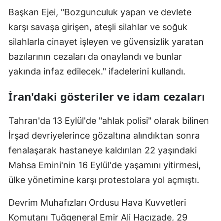
Başkan Ejei, "Bozgunculuk yapan ve devlete
Mersin
karşı savaşa girişen, ateşli silahlar ve soğuk
İstanbul
silahlarla cinayet işleyen ve güvensizlik yaratan
İzmir
bazılarının cezaları da onaylandı ve bunlar
yakında infaz edilecek." ifadelerini kullandı.
Kars
İran'daki gösteriler ve idam cezaları
Kastamonu
Kayseri
Tahran'da 13 Eylül'de "ahlak polisi" olarak bilinen
İrşad devriyelerince gözaltına alındıktan sonra
Kırklareli
fenalaşarak hastaneye kaldırılan 22 yaşındaki
Kırşehir
Mahsa Emini'nin 16 Eylül'de yaşamını yitirmesi,
Kocaeli
ülke yönetimine karşı protestolara yol açmıştı.
Konya
Devrim Muhafızları Ordusu Hava Kuvvetleri
Kütahya
Komutanı Tuğgeneral Emir Ali Hacızade, 29