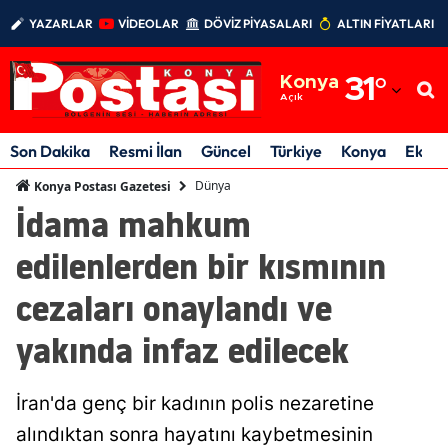
YAZARLAR
VİDEOLAR
DÖVİZ PİYASALARI
ALTIN FİYATLARI
Adana
Konya
31
°
Adıyaman
Açık
Afyonkarahisar
Son Dakika
Resmi İlan
Güncel
Türkiye
Konya
Ekon
Ağrı
Dünya
Konya Postası Gazetesi
İdama mahkum
Amasya
edilenlerden bir kısmının
Ankara
cezaları onaylandı ve
Antalya
yakında infaz edilecek
Artvin
Aydın
İran'da genç bir kadının polis nezaretine
Balıkesir
alındıktan sonra hayatını kaybetmesinin