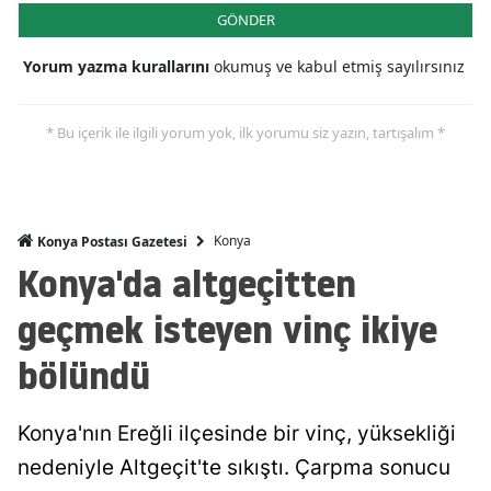
GÖNDER
Mersin
Yorum yazma kurallarını
okumuş ve kabul etmiş sayılırsınız
İstanbul
İzmir
* Bu içerik ile ilgili yorum yok, ilk yorumu siz yazın, tartışalım *
Kars
Kastamonu
Konya
Konya Postası Gazetesi
Kayseri
Konya'da altgeçitten
Kırklareli
geçmek isteyen vinç ikiye
Kırşehir
bölündü
Kocaeli
Konya'nın Ereğli ilçesinde bir vinç, yüksekliği
Konya
nedeniyle Altgeçit'te sıkıştı. Çarpma sonucu
Kütahya