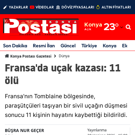
YAZARLAR
VİDEOLAR
DÖVİZ PİYASALARI
ALTIN FİYATLARI
Adana
Konya
23
°
Adıyaman
Açık
Afyonkarahisar
Son Dakika
Resmi İlan
Güncel
Türkiye
Konya
Ekon
Ağrı
Dünya
Konya Postası Gazetesi
Fransa'da uçak kazası: 11
Amasya
ölü
Ankara
Antalya
Fransa'nın Tomblaine bölgesinde,
Artvin
paraşütçüleri taşıyan bir sivil uçağın düşmesi
sonucu 11 kişinin hayatını kaybettiği bildirildi.
Aydın
Balıkesir
BÜŞRA NUR GEÇER
Yayınlanma