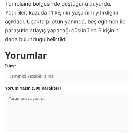
Tomblaine bölgesinde düştüğünü duyurdu.
Edirne
Yetkililer, kazada 11 kişinin yaşamını yitirdiğini
Elazığ
açıkladı. Uçakta pilotun yanında, beş eğitmen ile
paraşütle atlayış yapacağı düşünülen 5 kişinin
Erzincan
daha bulunduğu belirtildi.
Erzurum
Yorumlar
Eskişehir
İsim*
Gaziantep
Giresun
Yorum Yazın (500 Karakter)
Gümüşhane
Hakkari
Hatay
Isparta