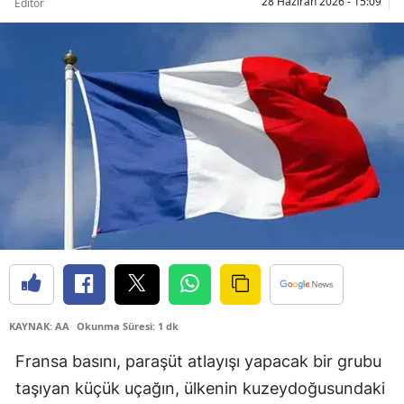
28 Haziran 2026 - 15:09
Editör
Bilecik
Bingöl
Bitlis
Bolu
Burdur
Bursa
Çanakkale
Çankırı
Çorum
KAYNAK: AA
Okunma Süresi: 1 dk
Denizli
Fransa basını, paraşüt atlayışı yapacak bir grubu
taşıyan küçük uçağın, ülkenin kuzeydoğusundaki
Diyarbakır