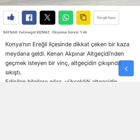
Samsun
Siirt
KAYNAK: Fatmagül KIZMAZ
Okunma Süresi: 1 dk
Sinop
Konya’nın Ereğli ilçesinde dikkat çeken bir kaza
Sivas
meydana geldi. Kenan Akpınar Altgeçidi’nden
Tekirdağ
geçmek isteyen bir vinç, altgeçidin çıkışında
sıkıştı.
Tokat
Edinilen bilgilere göre, yüksekliği altgeçidin
Trabzon
geçişine uygun olmayan vinç, çıkış bölümünde
Tunceli
altgeçidin tavanına takıldı. Çarpmanın etkisiyle
vinçte hasar meydana gelirken, araç adeta ikiye
Şanlıurfa
bölündü.
Uşak
Kazanın ardından bölgede kısa süreli ulaşım
aksaması yaşanırken, vinçte oluşan hasarın
Van