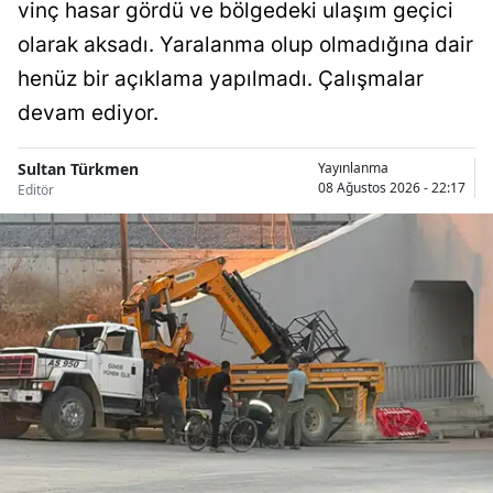
vinç hasar gördü ve bölgedeki ulaşım geçici
Malatya
olarak aksadı. Yaralanma olup olmadığına dair
henüz bir açıklama yapılmadı. Çalışmalar
Manisa
devam ediyor.
Kahramanmaraş
Sultan Türkmen
Mardin
Yayınlanma
08 Ağustos 2026 - 22:17
Editör
Muğla
Muş
Nevşehir
Niğde
Ordu
Rize
Sakarya