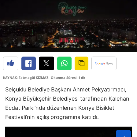
Samsun
Siirt
Sinop
Sivas
Tekirdağ
Tokat
KAYNAK: Fatmagül KIZMAZ
Okunma Süresi: 1 dk
Trabzon
Selçuklu Belediye Başkanı Ahmet Pekyatırmacı,
Tunceli
Konya Büyükşehir Belediyesi tarafından Kalehan
Ecdat Parkı’nda düzenlenen Konya Bisiklet
Şanlıurfa
Festivali’nin açılış programına katıldı.
Uşak
Van