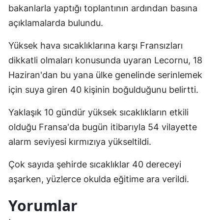
bakanlarla yaptığı toplantının ardından basına
Edirne
açıklamalarda bulundu.
Elazığ
Yüksek hava sıcaklıklarına karşı Fransızları
Erzincan
dikkatli olmaları konusunda uyaran Lecornu, 18
Erzurum
Haziran'dan bu yana ülke genelinde serinlemek
için suya giren 40 kişinin boğulduğunu belirtti.
Eskişehir
Yaklaşık 10 gündür yüksek sıcaklıkların etkili
Gaziantep
olduğu Fransa'da bugün itibarıyla 54 vilayette
Giresun
alarm seviyesi kırmızıya yükseltildi.
Gümüşhane
Çok sayıda şehirde sıcaklıklar 40 dereceyi
Hakkari
aşarken, yüzlerce okulda eğitime ara verildi.
Hatay
Yorumlar
Isparta