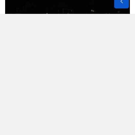
Yozgat
Zonguldak
Aksaray
Bayburt
Karaman
Çocuklar ve aileler için birbirinden renkli etkinlik,
Kırıkkale
atölye ve deneyimlerin yer aldığı festivalin 9
Ağustos Pazar günü saat 23.00’e kadar devam
Batman
edeceği belirtildi.
Şırnak
Festivalin açılış programında konuşan
Bartın
Pekyatırmacı, tüm çocukları ve aileleri festivale
davet ederek, organizasyonun düzenlenmesinde
Ardahan
emeği bulunan Konya Büyükşehir Belediye
Iğdır