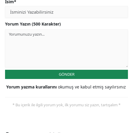
İsim*
Mersin
İstanbul
Yorum Yazın (500 Karakter)
İzmir
Kars
Kastamonu
Kayseri
GÖNDER
Kırklareli
Yorum yazma kurallarını
okumuş ve kabul etmiş sayılırsınız
Kırşehir
* Bu içerik ile ilgili yorum yok, ilk yorumu siz yazın, tartışalım *
Kocaeli
Konya
Kütahya