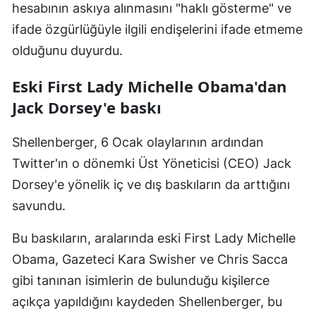
hesabının askıya alınmasını "haklı gösterme" ve
Mersin
ifade özgürlüğüyle ilgili endişelerini ifade etmeme
İstanbul
olduğunu duyurdu.
İzmir
Eski First Lady Michelle Obama'dan
Jack Dorsey'e baskı
Kars
Kastamonu
Shellenberger, 6 Ocak olaylarının ardından
Twitter'ın o dönemki Üst Yöneticisi (CEO) Jack
Kayseri
Dorsey'e yönelik iç ve dış baskıların da arttığını
Kırklareli
savundu.
Kırşehir
Bu baskıların, aralarında eski First Lady Michelle
Kocaeli
Obama, Gazeteci Kara Swisher ve Chris Sacca
gibi tanınan isimlerin de bulunduğu kişilerce
Konya
açıkça yapıldığını kaydeden Shellenberger, bu
Kütahya