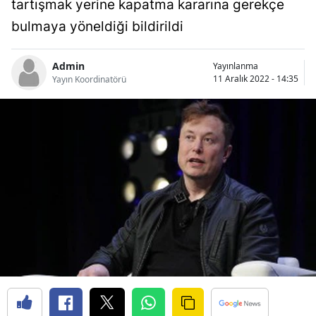
tartışmak yerine kapatma kararına gerekçe
Bilecik
bulmaya yöneldiği bildirildi
Bingöl
Admin
Yayınlanma
Bitlis
11 Aralık 2022 - 14:35
Yayın Koordinatörü
Bolu
Burdur
Bursa
Çanakkale
Çankırı
Çorum
Denizli
Diyarbakır