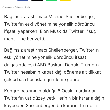
Edirne
Okunma Süresi: 2 dk
Elazığ
Bağımsız araştırmacı Michael Shellenberger,
Twitter'ın eski yönetimine yönelik dördüncü
Erzincan
ifşaatı yaparken, Elon Musk da Twitter'ı "suç
Erzurum
mahalli"ne benzetti.​​​​​​
Eskişehir
Bağımsız araştırmacı Shellenberger, Twitter'ın
Gaziantep
eski yönetimine yönelik dördüncü ifşaat
dalgasında eski ABD Başkanı Donald Trump'ın
Giresun
Twitter hesabının kapatıldığı döneme ait dikkat
Gümüşhane
çekici bazı hususları gündeme getirdi.
Hakkari
Kongre baskınının olduğu 6 Ocak'ın ardından
Hatay
Twitter'ın üst düzey yetkililerinin bir karar aldığını
kaydeden Shellenberger, bu kararın Trump'ın
Isparta