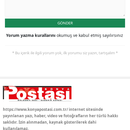
Yalova
GÖNDER
Karabük
Yorum yazma kurallarını
okumuş ve kabul etmiş sayılırsınız
Kilis
Osmaniye
* Bu içerik ile ilgili yorum yok, ilk yorumu siz yazın, tartışalım *
Düzce
https://www.konyapostasi.com.tr/ internet sitesinde
yayınlanan yazı, haber, video ve fotoğrafların her türlü hakkı
saklıdır. İzin alınmadan, kaynak gösterilerek dahi
kullanılamaz.