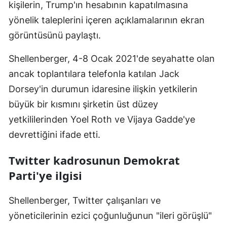
kişilerin, Trump'ın hesabının kapatılmasına
Malatya
yönelik taleplerini içeren açıklamalarının ekran
görüntüsünü paylaştı.
Manisa
Kahramanmaraş
Shellenberger, 4-8 Ocak 2021'de seyahatte olan
ancak toplantılara telefonla katılan Jack
Mardin
Dorsey'in durumun idaresine ilişkin yetkilerin
Muğla
büyük bir kısmını şirketin üst düzey
yetkililerinden Yoel Roth ve Vijaya Gadde'ye
Muş
devrettiğini ifade etti.
Nevşehir
Twitter kadrosunun Demokrat
Niğde
Parti'ye ilgisi
Ordu
Shellenberger, Twitter çalışanları ve
Rize
yöneticilerinin ezici çoğunluğunun "ileri görüşlü"
Sakarya