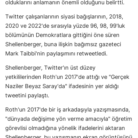
olduklarını anlamanın önemli olduğunu belirtti.
Samsun
Twitter çalışanlarının siyasi bağışlarının, 2018,
Siirt
2020 ve 2022'de sırasıyla yüzde 96, 98, 99'luk
bölümünün Demokratlara gittiğini öne süren
Sinop
Shellenberger, buna ilişkin bağımsız gazeteci
Sivas
Mark Taibbi'nin paylaşımını retweetledi.
Tekirdağ
Shellenberger, Twitter'ın üst düzey
Tokat
yetkililerinden Roth'un 2017'de attığı ve "Gerçek
Naziler Beyaz Saray'da" ifadesinin yer aldığı
Trabzon
tweetini paylaştı.
Tunceli
Roth'un 2017'de bir iş arkadaşıyla yazışmasında,
Şanlıurfa
"dünyada değişime yön verme amacıyla" öğretim
Uşak
görevlisi olmadığına yönelik ifadelerini aktaran
Van
Shellenberger, bu yazışmanın ekran görüntüsünü