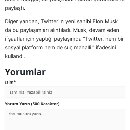
paylaştı.
Yozgat
Diğer yandan, Twitter'ın yeni sahibi Elon Musk
Zonguldak
da bu paylaşımları alıntıladı. Musk, devam eden
Aksaray
ifşaatlar için yaptığı paylaşımda "Twitter, hem bir
Bayburt
sosyal platform hem de suç mahalli." ifadesini
kullandı.
Karaman
Yorumlar
Kırıkkale
İsim*
Batman
Şırnak
Yorum Yazın (500 Karakter)
Bartın
Ardahan
Iğdır