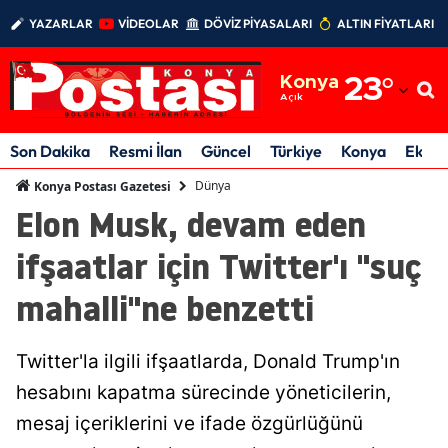
YAZARLAR
VİDEOLAR
DÖVİZ PİYASALARI
ALTIN FİYATLARI
Adana
Konya
23
°
Adıyaman
Açık
Afyonkarahisar
Son Dakika
Resmi İlan
Güncel
Türkiye
Konya
Ekon
Ağrı
Dünya
Konya Postası Gazetesi
Elon Musk, devam eden
Amasya
ifşaatlar için Twitter'ı "suç
Ankara
mahalli"ne benzetti
Antalya
Artvin
Twitter'la ilgili ifşaatlarda, Donald Trump'ın
Aydın
hesabını kapatma sürecinde yöneticilerin,
mesaj içeriklerini ve ifade özgürlüğünü
Balıkesir