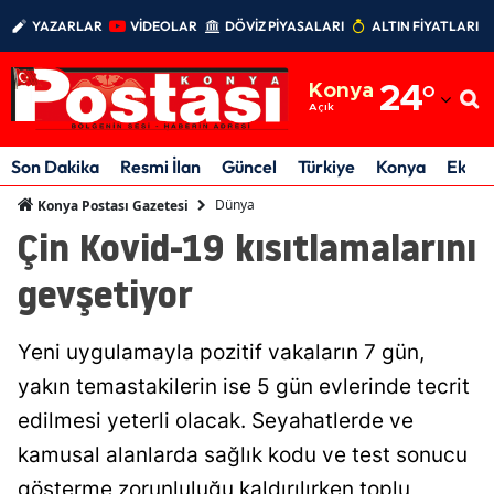
YAZARLAR
VİDEOLAR
DÖVİZ PİYASALARI
ALTIN FİYATLARI
Adana
Konya
24
°
Adıyaman
Açık
Afyonkarahisar
Son Dakika
Resmi İlan
Güncel
Türkiye
Konya
Ekon
Ağrı
Dünya
Konya Postası Gazetesi
Çin Kovid-19 kısıtlamalarını
Amasya
gevşetiyor
Ankara
Antalya
Yeni uygulamayla pozitif vakaların 7 gün,
Artvin
yakın temastakilerin ise 5 gün evlerinde tecrit
edilmesi yeterli olacak. Seyahatlerde ve
Aydın
kamusal alanlarda sağlık kodu ve test sonucu
Balıkesir
gösterme zorunluluğu kaldırılırken toplu