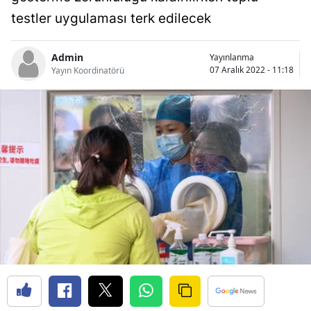
Bilecik
testler uygulaması terk edilecek
Bingöl
Admin
Yayınlanma
07 Aralık 2022 - 11:18
Yayın Koordinatörü
Bitlis
Bolu
Burdur
Bursa
Çanakkale
Çankırı
Çorum
Denizli
Diyarbakır