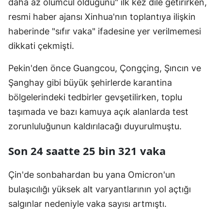
daha az ölümcül olduğunu" ilk kez dile getirirken,
resmi haber ajansı Xinhua'nın toplantıya ilişkin
Yozgat
haberinde "sıfır vaka" ifadesine yer verilmemesi
Zonguldak
dikkati çekmişti.
Aksaray
Pekin'den önce Guangcou, Çongçing, Şıncın ve
Bayburt
Şanghay gibi büyük şehirlerde karantina
bölgelerindeki tedbirler gevşetilirken, toplu
Karaman
taşımada ve bazı kamuya açık alanlarda test
Kırıkkale
zorunluluğunun kaldırılacağı duyurulmuştu.
Batman
Son 24 saatte 25 bin 321 vaka
Şırnak
Çin'de sonbahardan bu yana Omicron'un
Bartın
bulaşıcılığı yüksek alt varyantlarının yol açtığı
Ardahan
salgınlar nedeniyle vaka sayısı artmıştı.
Iğdır