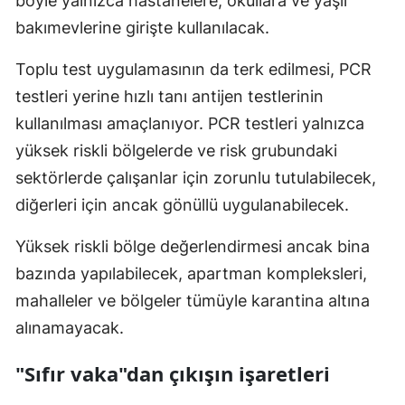
böyle yalnızca hastanelere, okullara ve yaşlı
bakımevlerine girişte kullanılacak.
Malatya
Manisa
Toplu test uygulamasının da terk edilmesi, PCR
testleri yerine hızlı tanı antijen testlerinin
Kahramanmaraş
kullanılması amaçlanıyor. PCR testleri yalnızca
Mardin
yüksek riskli bölgelerde ve risk grubundaki
Muğla
sektörlerde çalışanlar için zorunlu tutulabilecek,
diğerleri için ancak gönüllü uygulanabilecek.
Muş
Yüksek riskli bölge değerlendirmesi ancak bina
Nevşehir
bazında yapılabilecek, apartman kompleksleri,
Niğde
mahalleler ve bölgeler tümüyle karantina altına
Ordu
alınamayacak.
Rize
"Sıfır vaka"dan çıkışın işaretleri
Sakarya