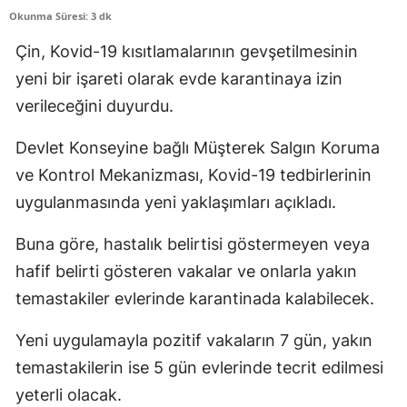
Okunma Süresi: 3 dk
Edirne
Çin, Kovid-19 kısıtlamalarının gevşetilmesinin
Elazığ
yeni bir işareti olarak evde karantinaya izin
Erzincan
verileceğini duyurdu.
Erzurum
Devlet Konseyine bağlı Müşterek Salgın Koruma
Eskişehir
ve Kontrol Mekanizması, Kovid-19 tedbirlerinin
uygulanmasında yeni yaklaşımları açıkladı.
Gaziantep
Buna göre, hastalık belirtisi göstermeyen veya
Giresun
hafif belirti gösteren vakalar ve onlarla yakın
Gümüşhane
temastakiler evlerinde karantinada kalabilecek.
Hakkari
Yeni uygulamayla pozitif vakaların 7 gün, yakın
Hatay
temastakilerin ise 5 gün evlerinde tecrit edilmesi
yeterli olacak.
Isparta