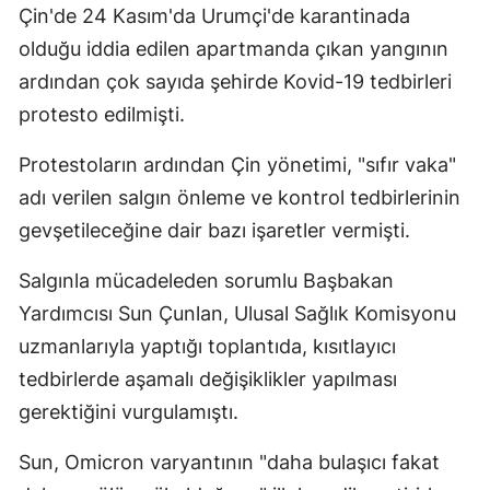
Çin'de 24 Kasım'da Urumçi'de karantinada
Samsun
olduğu iddia edilen apartmanda çıkan yangının
ardından çok sayıda şehirde Kovid-19 tedbirleri
Siirt
protesto edilmişti.
Sinop
Protestoların ardından Çin yönetimi, "sıfır vaka"
Sivas
adı verilen salgın önleme ve kontrol tedbirlerinin
Tekirdağ
gevşetileceğine dair bazı işaretler vermişti.
Tokat
Salgınla mücadeleden sorumlu Başbakan
Trabzon
Yardımcısı Sun Çunlan, Ulusal Sağlık Komisyonu
uzmanlarıyla yaptığı toplantıda, kısıtlayıcı
Tunceli
tedbirlerde aşamalı değişiklikler yapılması
Şanlıurfa
gerektiğini vurgulamıştı.
Uşak
Sun, Omicron varyantının "daha bulaşıcı fakat
Van