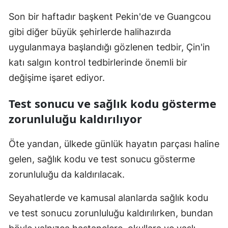
Mersin
Son bir haftadır başkent Pekin'de ve Guangcou
gibi diğer büyük şehirlerde halihazırda
İstanbul
uygulanmaya başlandığı gözlenen tedbir, Çin'in
İzmir
katı salgın kontrol tedbirlerinde önemli bir
Kars
değişime işaret ediyor.
Kastamonu
Test sonucu ve sağlık kodu gösterme
zorunluluğu kaldırılıyor
Kayseri
Kırklareli
Öte yandan, ülkede günlük hayatın parçası haline
gelen, sağlık kodu ve test sonucu gösterme
Kırşehir
zorunluluğu da kaldırılacak.
Kocaeli
Seyahatlerde ve kamusal alanlarda sağlık kodu
Konya
ve test sonucu zorunluluğu kaldırılırken, bundan
Kütahya