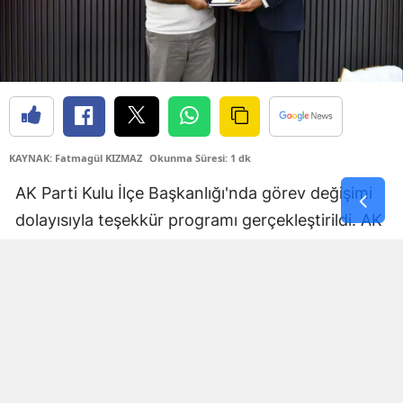
Yozgat
Zonguldak
Aksaray
Bayburt
KAYNAK: Fatmagül KIZMAZ
Okunma Süresi: 1 dk
Karaman
AK Parti Kulu İlçe Başkanlığı'nda görev değişimi
Kırıkkale
dolayısıyla teşekkür programı gerçekleştirildi. AK
Parti Genel Merkezi'nin tensipleri ile
Batman
Cumhurbaşkanı ve AK Parti Genel Başkanı Recep
Şırnak
Tayyip Erdoğan'ın olurları doğrultusunda yapılan
görev değişimi kapsamında düzenlenen
Bartın
programda, yeni İlçe Başkanı Mustafa Burak
Ardahan
Dönmez görevi devraldı.
Iğdır