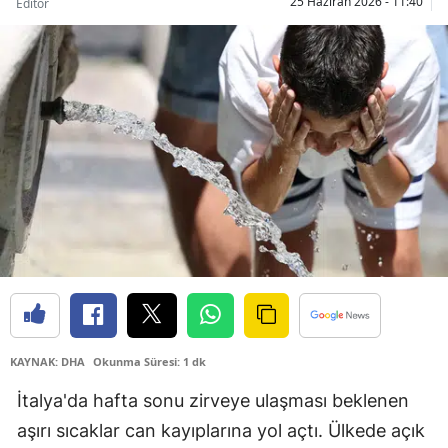
25 Haziran 2026 - 11:40
Editör
Bilecik
Bingöl
Bitlis
Bolu
Burdur
Bursa
Çanakkale
Çankırı
Çorum
KAYNAK: DHA
Okunma Süresi: 1 dk
Denizli
İtalya'da hafta sonu zirveye ulaşması beklenen
aşırı sıcaklar can kayıplarına yol açtı. Ülkede açık
Diyarbakır