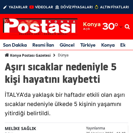
YAZARLAR
VİDEOLAR
DÖVİZ PİYASALARI
ALTIN FİYATLARI
Adana
Konya
30
°
Adıyaman
Açık
Afyonkarahisar
Son Dakika
Resmi İlan
Güncel
Türkiye
Konya
Ekon
Ağrı
Dünya
Konya Postası Gazetesi
Aşırı sıcaklar nedeniyle 5
Amasya
kişi hayatını kaybetti
Ankara
Antalya
İTALYA'da yaklaşık bir haftadır etkili olan aşırı
Artvin
sıcaklar nedeniyle ülkede 5 kişinin yaşamını
yitirdiği belirtildi.
Aydın
Balıkesir
MELİKE SAĞLIK
Yayınlanma