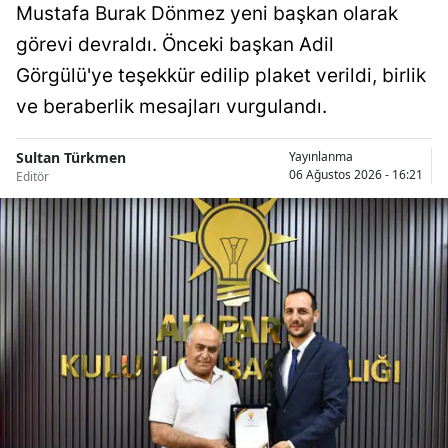
Mustafa Burak Dönmez yeni başkan olarak
Samsun
görevi devraldı. Önceki başkan Adil
Görgülü'ye teşekkür edilip plaket verildi, birlik
Siirt
ve beraberlik mesajları vurgulandı.
Sinop
Sivas
Sultan Türkmen
Yayınlanma
06 Ağustos 2026 - 16:21
Editör
Tekirdağ
Tokat
Trabzon
Tunceli
Şanlıurfa
Uşak
Van