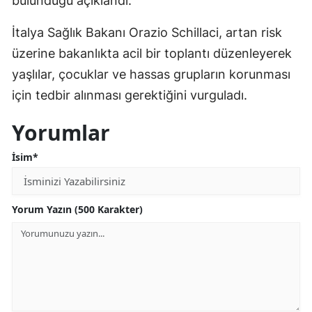
bulunduğu açıklandı.
Mersin
İtalya Sağlık Bakanı Orazio Schillaci, artan risk
İstanbul
üzerine bakanlıkta acil bir toplantı düzenleyerek
yaşlılar, çocuklar ve hassas grupların korunması
İzmir
için tedbir alınması gerektiğini vurguladı.
Kars
Yorumlar
Kastamonu
İsim*
Kayseri
Kırklareli
Yorum Yazın (500 Karakter)
Kırşehir
Kocaeli
Konya
Kütahya