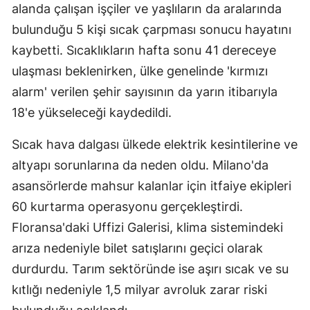
alanda çalışan işçiler ve yaşlıların da aralarında
Edirne
bulunduğu 5 kişi sıcak çarpması sonucu hayatını
Elazığ
kaybetti. Sıcaklıkların hafta sonu 41 dereceye
ulaşması beklenirken, ülke genelinde 'kırmızı
Erzincan
alarm' verilen şehir sayısının da yarın itibarıyla
Erzurum
18'e yükseleceği kaydedildi.
Eskişehir
Sıcak hava dalgası ülkede elektrik kesintilerine ve
Gaziantep
altyapı sorunlarına da neden oldu. Milano'da
asansörlerde mahsur kalanlar için itfaiye ekipleri
Giresun
60 kurtarma operasyonu gerçekleştirdi.
Gümüşhane
Floransa'daki Uffizi Galerisi, klima sistemindeki
Hakkari
arıza nedeniyle bilet satışlarını geçici olarak
durdurdu. Tarım sektöründe ise aşırı sıcak ve su
Hatay
kıtlığı nedeniyle 1,5 milyar avroluk zarar riski
Isparta