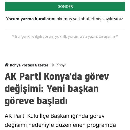
GÖNDER
Malatya
Yorum yazma kurallarını
okumuş ve kabul etmiş sayılırsınız
Manisa
Kahramanmaraş
* Bu içerik ile ilgili yorum yok, ilk yorumu siz yazın, tartışalım *
Mardin
Muğla
Konya
Konya Postası Gazetesi
Muş
AK Parti Konya'da görev
Nevşehir
değişimi: Yeni başkan
Niğde
göreve başladı
Ordu
AK Parti Kulu İlçe Başkanlığı'nda görev
Rize
değişimi nedeniyle düzenlenen programda
Sakarya