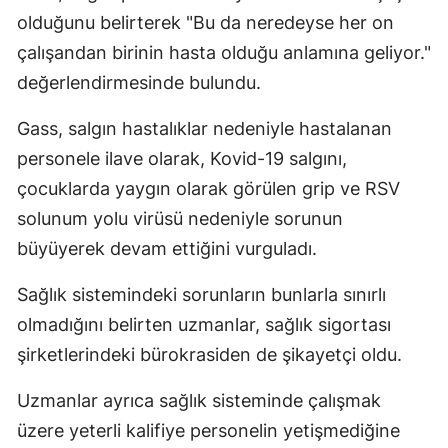
olduğunu belirterek "Bu da neredeyse her on
Mersin
çalışandan birinin hasta olduğu anlamına geliyor."
İstanbul
değerlendirmesinde bulundu.
İzmir
Gass, salgın hastalıklar nedeniyle hastalanan
Kars
personele ilave olarak, Kovid-19 salgını,
çocuklarda yaygın olarak görülen grip ve RSV
Kastamonu
solunum yolu virüsü nedeniyle sorunun
Kayseri
büyüyerek devam ettiğini vurguladı.
Kırklareli
Sağlık sistemindeki sorunların bunlarla sınırlı
Kırşehir
olmadığını belirten uzmanlar, sağlık sigortası
şirketlerindeki bürokrasiden de şikayetçi oldu.
Kocaeli
Konya
Uzmanlar ayrıca sağlık sisteminde çalışmak
üzere yeterli kalifiye personelin yetişmediğine
Kütahya