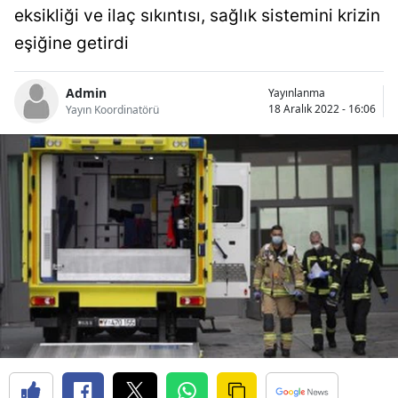
eksikliği ve ilaç sıkıntısı, sağlık sistemini krizin
Bilecik
eşiğine getirdi
Bingöl
Bitlis
Admin
Yayınlanma
18 Aralık 2022 - 16:06
Yayın Koordinatörü
Bolu
Burdur
Bursa
Çanakkale
Çankırı
Çorum
Denizli
Diyarbakır