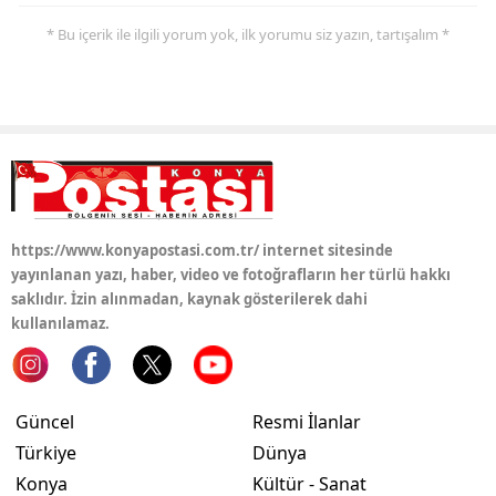
* Bu içerik ile ilgili yorum yok, ilk yorumu siz yazın, tartışalım *
Samsun
Siirt
Sinop
Sivas
Tekirdağ
https://www.konyapostasi.com.tr/ internet sitesinde
Tokat
yayınlanan yazı, haber, video ve fotoğrafların her türlü hakkı
saklıdır. İzin alınmadan, kaynak gösterilerek dahi
Trabzon
kullanılamaz.
Tunceli
Şanlıurfa
Güncel
Resmi İlanlar
Uşak
Türkiye
Dünya
Konya
Kültür - Sanat
Van