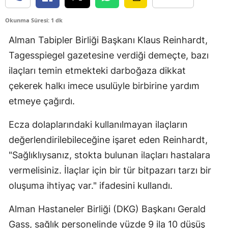
Edirne
Okunma Süresi: 1 dk
Elazığ
Alman Tabipler Birliği Başkanı Klaus Reinhardt,
Erzincan
Tagesspiegel gazetesine verdiği demeçte, bazı
ilaçları temin etmekteki darboğaza dikkat
Erzurum
çekerek halkı imece usulüyle birbirine yardım
Eskişehir
etmeye çağırdı.
Gaziantep
Ecza dolaplarındaki kullanılmayan ilaçların
Giresun
değerlendirilebileceğine işaret eden Reinhardt,
"Sağlıklıysanız, stokta bulunan ilaçları hastalara
Gümüşhane
vermelisiniz. İlaçlar için bir tür bitpazarı tarzı bir
Hakkari
oluşuma ihtiyaç var." ifadesini kullandı.
Hatay
Alman Hastaneler Birliği (DKG) Başkanı Gerald
Isparta
Gass, sağlık personelinde yüzde 9 ila 10 düşüş