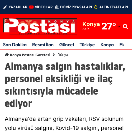
YAZARLAR
VİDEOLAR
DÖVİZ PİYASALARI
ALTIN FİYATLARI
Adana
Konya
27
°
Adıyaman
Açık
Afyonkarahisar
Son Dakika
Resmi İlan
Güncel
Türkiye
Konya
Ekon
Ağrı
Dünya
Konya Postası Gazetesi
Almanya salgın hastalıklar,
Amasya
personel eksikliği ve ilaç
Ankara
sıkıntısıyla mücadele
Antalya
ediyor
Artvin
Aydın
Almanya'da artan grip vakaları, RSV solunum
Balıkesir
yolu virüsü salgını, Kovid-19 salgını, personel