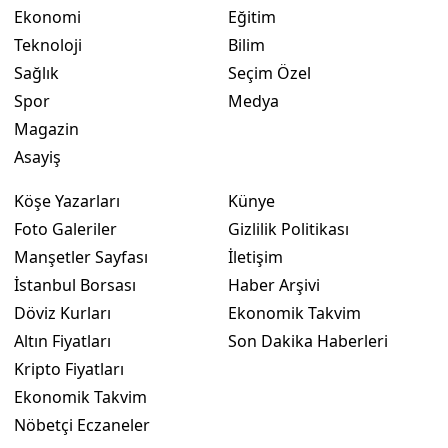
Ekonomi
Eğitim
Yozgat
Teknoloji
Bilim
Sağlık
Seçim Özel
Zonguldak
Spor
Medya
Aksaray
Magazin
Asayiş
Bayburt
Köşe Yazarları
Künye
Karaman
Foto Galeriler
Gizlilik Politikası
Kırıkkale
Manşetler Sayfası
İletişim
Batman
İstanbul Borsası
Haber Arşivi
Döviz Kurları
Ekonomik Takvim
Şırnak
Altın Fiyatları
Son Dakika Haberleri
Bartın
Kripto Fiyatları
Ekonomik Takvim
Ardahan
Nöbetçi Eczaneler
Iğdır