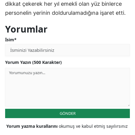
dikkat çekerek her yıl emekli olan yüz binlerce
Malatya
personelin yerinin doldurulamadığına işaret etti.
Manisa
Yorumlar
Kahramanmaraş
İsim*
Mardin
Muğla
Yorum Yazın (500 Karakter)
Muş
Nevşehir
Niğde
Ordu
GÖNDER
Rize
Yorum yazma kurallarını
okumuş ve kabul etmiş sayılırsınız
Sakarya