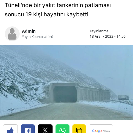
Tüneli'nde bir yakıt tankerinin patlaması
Bilecik
sonucu 19 kişi hayatını kaybetti
Bingöl
Bitlis
Admin
Yayınlanma
18 Aralık 2022 - 14:56
Yayın Koordinatörü
Bolu
Burdur
Bursa
Çanakkale
Çankırı
Çorum
Denizli
Diyarbakır