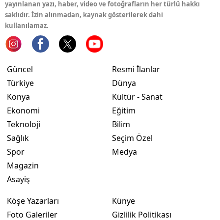
yayınlanan yazı, haber, video ve fotoğrafların her türlü hakkı
saklıdır. İzin alınmadan, kaynak gösterilerek dahi
Samsun
kullanılamaz.
Siirt
Sinop
Güncel
Resmi İlanlar
Sivas
Türkiye
Dünya
Konya
Kültür - Sanat
Tekirdağ
Ekonomi
Eğitim
Tokat
Teknoloji
Bilim
Trabzon
Sağlık
Seçim Özel
Spor
Medya
Tunceli
Magazin
Şanlıurfa
Asayiş
Uşak
Köşe Yazarları
Künye
Foto Galeriler
Gizlilik Politikası
Van