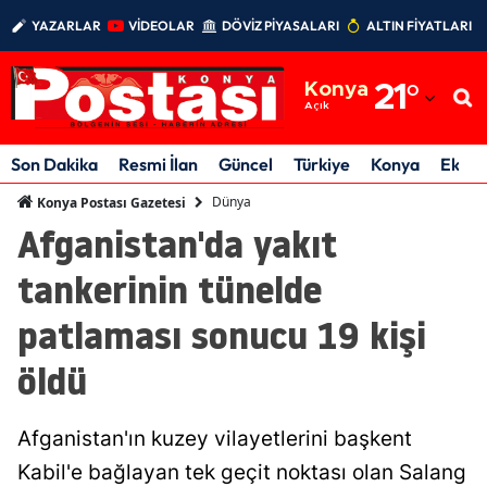
YAZARLAR
VİDEOLAR
DÖVİZ PİYASALARI
ALTIN FİYATLARI
Adana
Konya
21
°
Adıyaman
Açık
Afyonkarahisar
Son Dakika
Resmi İlan
Güncel
Türkiye
Konya
Ekon
Ağrı
Dünya
Konya Postası Gazetesi
Afganistan'da yakıt
Amasya
tankerinin tünelde
Ankara
patlaması sonucu 19 kişi
Antalya
öldü
Artvin
Aydın
Afganistan'ın kuzey vilayetlerini başkent
Balıkesir
Kabil'e bağlayan tek geçit noktası olan Salang