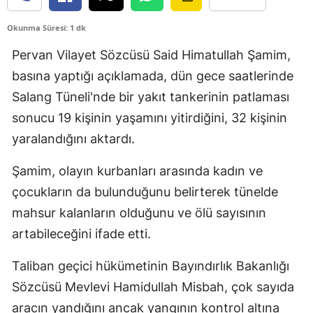
Edirne
Okunma Süresi: 1 dk
Elazığ
Pervan Vilayet Sözcüsü Said Himatullah Şamim,
Erzincan
basına yaptığı açıklamada, dün gece saatlerinde
Salang Tüneli'nde bir yakıt tankerinin patlaması
Erzurum
sonucu 19 kişinin yaşamını yitirdiğini, 32 kişinin
Eskişehir
yaralandığını aktardı.
Gaziantep
Şamim, olayın kurbanları arasında kadın ve
Giresun
çocukların da bulunduğunu belirterek tünelde
mahsur kalanların olduğunu ve ölü sayısının
Gümüşhane
artabileceğini ifade etti.
Hakkari
Taliban geçici hükümetinin Bayındırlık Bakanlığı
Hatay
Sözcüsü Mevlevi Hamidullah Misbah, çok sayıda
Isparta
aracın yandığını ancak yangının kontrol altına