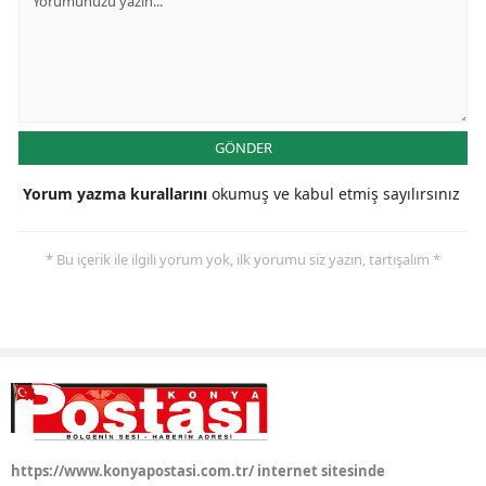
Malatya
Manisa
Kahramanmaraş
GÖNDER
Mardin
Yorum yazma kurallarını
okumuş ve kabul etmiş sayılırsınız
Muğla
Muş
* Bu içerik ile ilgili yorum yok, ilk yorumu siz yazın, tartışalım *
Nevşehir
Niğde
Ordu
Rize
https://www.konyapostasi.com.tr/ internet sitesinde
Sakarya