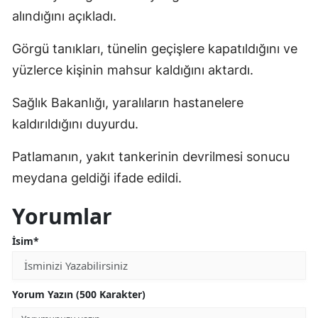
alındığını açıkladı.
Mersin
Görgü tanıkları, tünelin geçişlere kapatıldığını ve
İstanbul
yüzlerce kişinin mahsur kaldığını aktardı.
İzmir
Sağlık Bakanlığı, yaralıların hastanelere
Kars
kaldırıldığını duyurdu.
Kastamonu
Patlamanın, yakıt tankerinin devrilmesi sonucu
Kayseri
meydana geldiği ifade edildi.
Kırklareli
Yorumlar
Kırşehir
İsim*
Kocaeli
Konya
Yorum Yazın (500 Karakter)
Kütahya