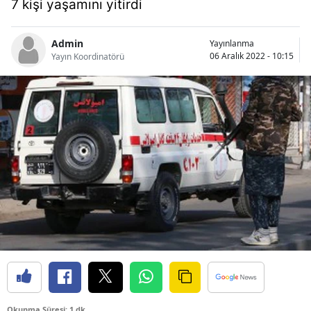
7 kişi yaşamını yitirdi
Bilecik
Bingöl
Admin
Yayınlanma
06 Aralık 2022 - 10:15
Yayın Koordinatörü
Bitlis
Bolu
Burdur
Bursa
Çanakkale
Çankırı
Çorum
Denizli
Diyarbakır
Okunma Süresi: 1 dk