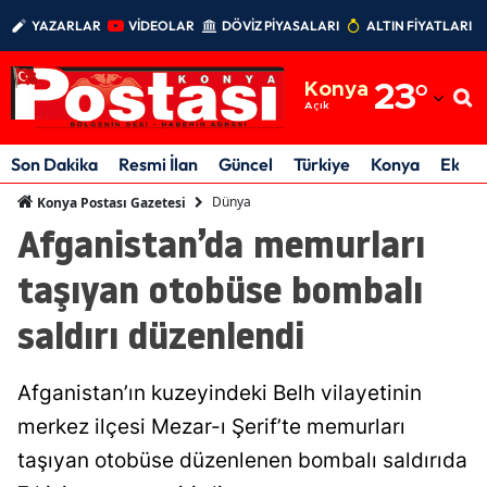
YAZARLAR
VİDEOLAR
DÖVİZ PİYASALARI
ALTIN FİYATLARI
Adana
Konya
23
°
Adıyaman
Açık
Afyonkarahisar
Son Dakika
Resmi İlan
Güncel
Türkiye
Konya
Ekon
Ağrı
Dünya
Konya Postası Gazetesi
Afganistan’da memurları
Amasya
taşıyan otobüse bombalı
Ankara
saldırı düzenlendi
Antalya
Artvin
Afganistan’ın kuzeyindeki Belh vilayetinin
Aydın
merkez ilçesi Mezar-ı Şerif’te memurları
taşıyan otobüse düzenlenen bombalı saldırıda
Balıkesir