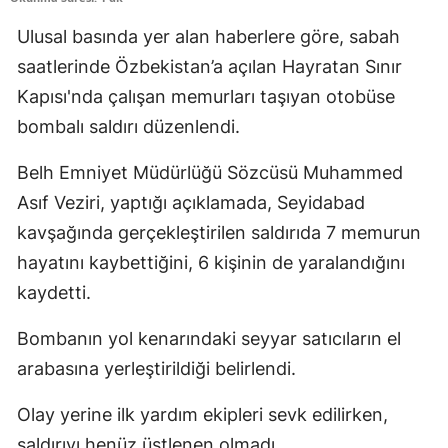
Edirne
Ulusal basında yer alan haberlere göre, sabah
saatlerinde Özbekistan’a açılan Hayratan Sınır
Elazığ
Kapısı'nda çalışan memurları taşıyan otobüse
Erzincan
bombalı saldırı düzenlendi.
Erzurum
Belh Emniyet Müdürlüğü Sözcüsü Muhammed
Eskişehir
Asıf Veziri, yaptığı açıklamada, Seyidabad
Gaziantep
kavşağında gerçekleştirilen saldırıda 7 memurun
hayatını kaybettiğini, 6 kişinin de yaralandığını
Giresun
kaydetti.
Gümüşhane
Bombanın yol kenarındaki seyyar satıcıların el
Hakkari
arabasına yerleştirildiği belirlendi.
Hatay
Olay yerine ilk yardım ekipleri sevk edilirken,
Isparta
saldırıyı henüz üstlenen olmadı.