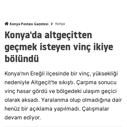
Malatya
Manisa
Konya
Konya Postası Gazetesi
Konya'da altgeçitten
Kahramanmaraş
geçmek isteyen vinç ikiye
Mardin
bölündü
Muğla
Muş
Konya'nın Ereğli ilçesinde bir vinç, yüksekliği
Nevşehir
nedeniyle Altgeçit'te sıkıştı. Çarpma sonucu
Niğde
vinç hasar gördü ve bölgedeki ulaşım geçici
olarak aksadı. Yaralanma olup olmadığına dair
Ordu
henüz bir açıklama yapılmadı. Çalışmalar
Rize
devam ediyor.
Sakarya