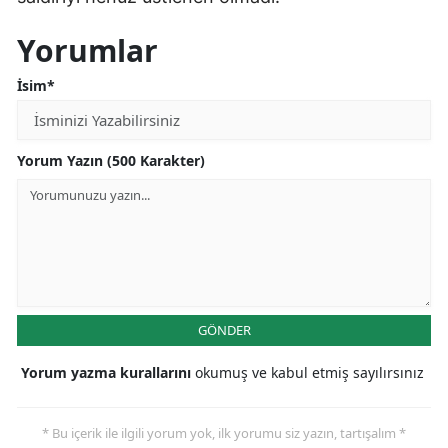
Mersin
Yorumlar
İstanbul
İsim*
İzmir
Kars
Yorum Yazın (500 Karakter)
Kastamonu
Kayseri
Kırklareli
Kırşehir
GÖNDER
Kocaeli
Yorum yazma kurallarını
okumuş ve kabul etmiş sayılırsınız
Konya
* Bu içerik ile ilgili yorum yok, ilk yorumu siz yazın, tartışalım *
Kütahya