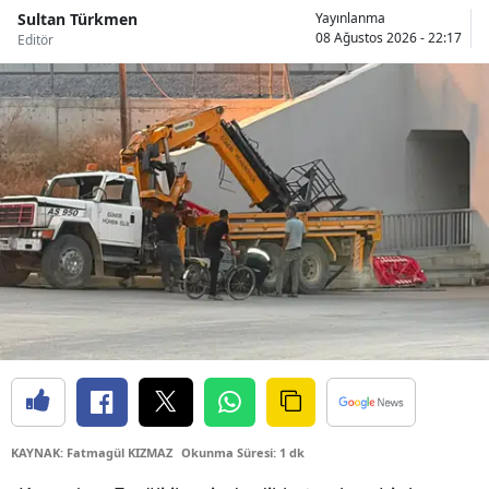
Sultan Türkmen
Yayınlanma
Samsun
08 Ağustos 2026 - 22:17
Editör
Siirt
Sinop
Sivas
Tekirdağ
Tokat
Trabzon
Tunceli
Şanlıurfa
Uşak
KAYNAK: Fatmagül KIZMAZ
Okunma Süresi: 1 dk
Van