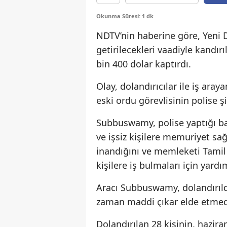
Okunma Süresi: 1 dk
NDTV’nin haberine göre, Yeni D
getirilecekleri vaadiyle kandır
bin 400 dolar kaptırdı.
Olay, dolandırıcılar ile iş ara
eski ordu görevlisinin polise 
Subbuswamy, polise yaptığı ba
ve işsiz kişilere memuriyet sa
inandığını ve memleketi Tami
kişilere iş bulmaları için yardım
Aracı Subbuswamy, dolandırıldı
zaman maddi çıkar elde etmed
Dolandırılan 28 kişinin, hazir