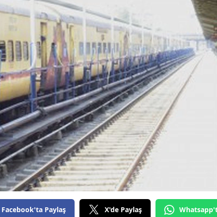
Bilecik
Bingöl
Bitlis
Bolu
Burdur
Bursa
Çanakkale
Çankırı
Çorum
Denizli
Diyarbakır
Facebook'ta Paylaş
X'de Paylaş
Whatsapp'