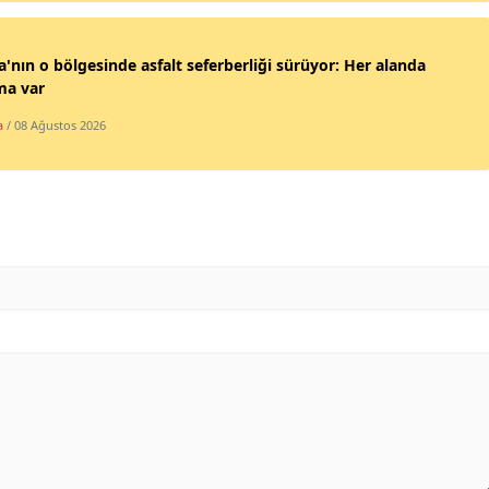
Malatya
'nın o bölgesinde asfalt seferberliği sürüyor: Her alanda
Manisa
ma var
Kahramanmaraş
a
/ 08 Ağustos 2026
Mardin
Muğla
Muş
Nevşehir
Niğde
Ordu
Rize
Sakarya