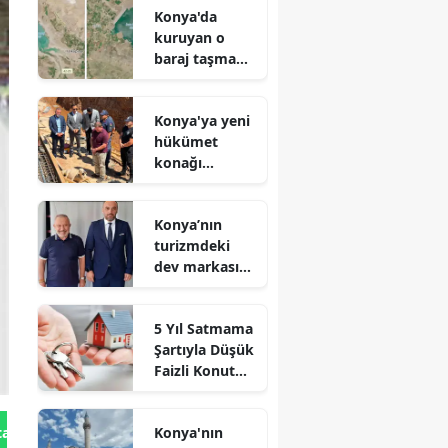
Konya'da
kuruyan o
baraj taşma
noktasına
geldi
Konya'ya yeni
hükümet
konağı
geliyor: Temel
atıldı
Konya’nın
turizmdeki
dev markası
Nusret Argun,
Et sektöründe
5 Yıl Satmama
de zirveye
Şartıyla Düşük
oynuyor
Faizli Konut
Kredisi
Geliyor!
Konya'nın
tan Gönder