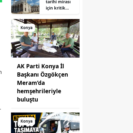
tarihi mirası
için kritik
süreç: Son
durum
açıklandı
Konya
AK Parti Konya İl
n
Başkanı Özgökçen
Meram’da
hemşehrileriyle
buluştu
r
Konya