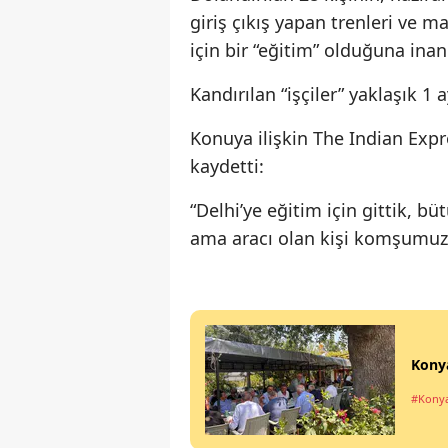
giriş çıkış yapan trenleri ve m
için bir “eğitim” olduğuna inand
Kandırılan “işçiler” yaklaşık 1
Konuya ilişkin The Indian Exp
kaydetti:
“Delhi’ye eğitim için gittik, 
ama aracı olan kişi komşumuzu
Konya
#Kony