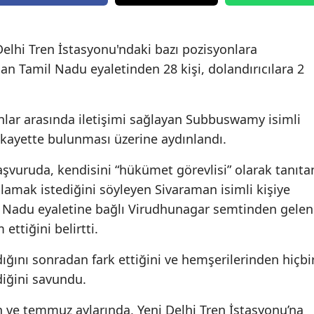
Edirne
Elazığ
elhi Tren İstasyonu'ndaki bazı pozisyonlara
ılan Tamil Nadu eyaletinden 28 kişi, dolandırıcılara 2
Erzincan
Erzurum
yanlar arasında iletişimi sağlayan Subbuswamy isimli
Eskişehir
şikayette bulunması üzerine aydınlandı.
Gaziantep
şvuruda, kendisini “hükümet görevlisi” olarak tanıta
ğlamak istediğini söyleyen Sivaraman isimli kişiye
Giresun
l Nadu eyaletine bağlı Virudhunagar semtinden gelen
Gümüşhane
 ettiğini belirtti.
Hakkari
ğını sonradan fark ettiğini ve hemşerilerinden hiçbi
Hatay
iğini savundu.
Isparta
an ve temmuz aylarında, Yeni Delhi Tren İstasyonu’na