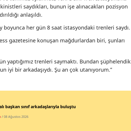
akinistleri saydıkları, bunun işe alınacakları pozisyon
Mersin
ırıldığı anlaşıldı.
İstanbul
 ay boyunca her gün 8 saat istasyondaki trenleri saydı.
İzmir
ress gazetesine konuşan mağdurlardan biri, şunları
Kars
Kastamonu
bütün yaptığımız trenleri saymaktı. Bundan şüphelendik
Kayseri
n iyi bir arkadaşıydı. Şu an çok utanıyorum.”
Kırklareli
Kırşehir
Kocaeli
lı başkan sınıf arkadaşlarıyla buluştu
Konya
a
/ 08 Ağustos 2026
Kütahya