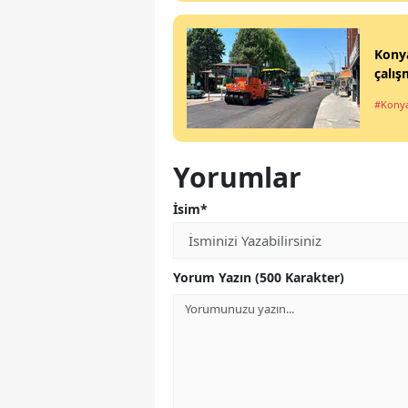
Konya
çalış
#Kony
Yorumlar
İsim*
Yorum Yazın (500 Karakter)