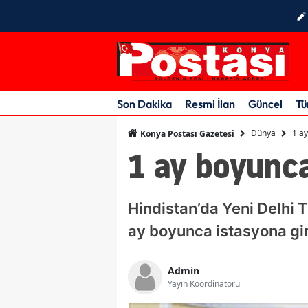
Son Dakika
Resmi İlan
Güncel
Tü
Dünya
1 ay
Konya Postası Gazetesi
1 ay boyunca
Hindistan’da Yeni Delhi T
ay boyunca istasyona gir
Admin
Yayın Koordinatörü