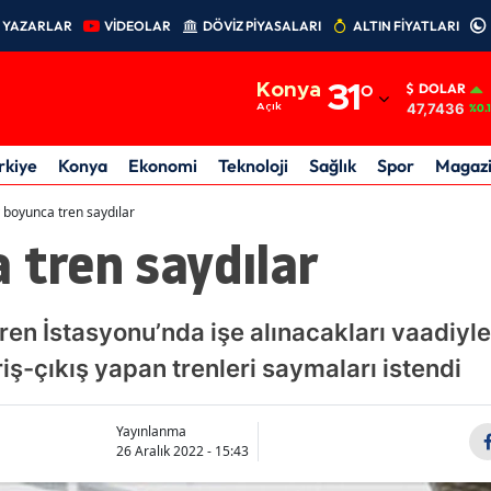
YAZARLAR
VİDEOLAR
DÖVİZ PİYASALARI
ALTIN FİYATLARI
Adana
Konya
31
°
DOLAR
Adıyaman
47,7436
Açık
%0.
Afyonkarahisar
rkiye
Konya
Ekonomi
Teknoloji
Sağlık
Spor
Magaz
Ağrı
 boyunca tren saydılar
 tren saydılar
Amasya
Ankara
ren İstasyonu’nda işe alınacakları vaadiyle
Antalya
iş-çıkış yapan trenleri saymaları istendi
Artvin
Aydın
Yayınlanma
26 Aralık 2022 - 15:43
Balıkesir