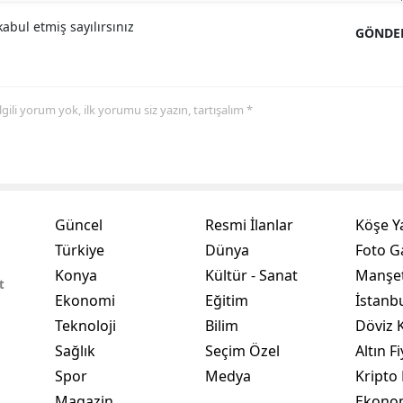
abul etmiş sayılırsınız
Samsun
GÖNDE
Siirt
Sinop
 ilgili yorum yok, ilk yorumu siz yazın, tartışalım *
Sivas
Tekirdağ
Tokat
Güncel
Resmi İlanlar
Köşe Y
Türkiye
Dünya
Foto Ga
Trabzon
Konya
Kültür - Sanat
Manşet
t
Tunceli
Ekonomi
Eğitim
İstanb
Teknoloji
Bilim
Döviz K
Şanlıurfa
Sağlık
Seçim Özel
Altın Fi
Uşak
Spor
Medya
Kripto 
Van
Magazin
Ekono