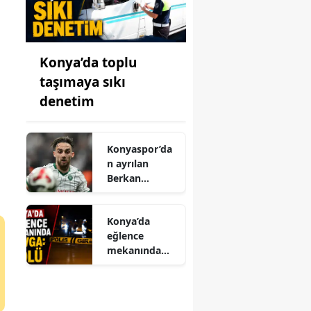
Konya’da toplu
taşımaya sıkı
denetim
Konyaspor’da
n ayrılan
Berkan
Kutlu’dan veda
mesajı
Konya’da
eğlence
mekanında
kavga: 1 ölü