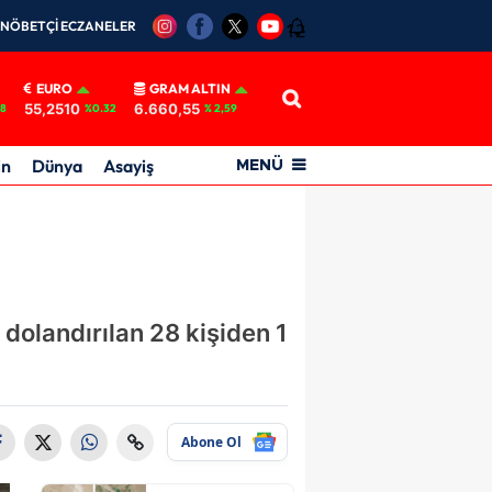
NÖBETÇİ ECZANELER
12
EURO
GRAM ALTIN
55,2510
6.660,55
18
%0.32
% 2,59
in
Dünya
Asayiş
MENÜ
 dolandırılan 28 kişiden 1
Abone Ol