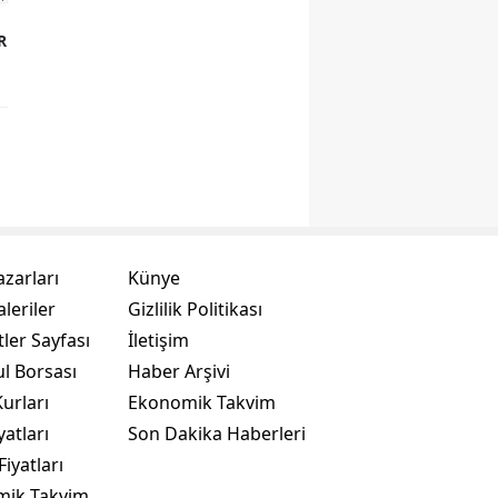
R
azarları
Künye
leriler
Gizlilik Politikası
ler Sayfası
İletişim
ul Borsası
Haber Arşivi
urları
Ekonomik Takvim
yatları
Son Dakika Haberleri
Fiyatları
mik Takvim