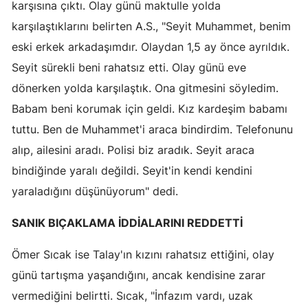
karşısına çıktı. Olay günü maktulle yolda
Malatya
karşılaştıklarını belirten A.S., "Seyit Muhammet, benim
eski erkek arkadaşımdır. Olaydan 1,5 ay önce ayrıldık.
Manisa
Seyit sürekli beni rahatsız etti. Olay günü eve
Kahramanmaraş
dönerken yolda karşılaştık. Ona gitmesini söyledim.
Mardin
Babam beni korumak için geldi. Kız kardeşim babamı
tuttu. Ben de Muhammet'i araca bindirdim. Telefonunu
Muğla
alıp, ailesini aradı. Polisi biz aradık. Seyit araca
Muş
bindiğinde yaralı değildi. Seyit'in kendi kendini
Nevşehir
yaraladığını düşünüyorum" dedi.
Niğde
SANIK BIÇAKLAMA İDDİALARINI REDDETTİ
Ordu
Ömer Sıcak ise Talay'ın kızını rahatsız ettiğini, olay
günü tartışma yaşandığını, ancak kendisine zarar
Rize
vermediğini belirtti. Sıcak, "İnfazım vardı, uzak
Sakarya