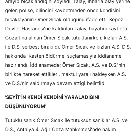
arayıp bıçaklandığını söyledi. Talay, ihbarla olay yerine
Mersin
gelen polise, bilincini kaybetmeden önce kendisini
bıçaklayanın Ömer Sıcak olduğunu ifade etti. Kepez
İstanbul
Devlet Hastanesi'ne kaldırılan Talay, hayatını kaybetti.
İzmir
Gözaltına alınan Ömer Sıcak tutuklanırken, kızları A.S.
Kars
ile D.S. serbest bırakıldı. Ömer Sıcak ve kızları A.S, D.S.
hakkında 'Kasten öldürme' suçlamasıyla iddianame
Kastamonu
hazırlandı. İddianamede; Ömer Sıcak, A.S. ve D.S.'nin
Kayseri
birlikte hareket ettikleri, maktul yaralı haldeyken A.S.
ve D.S.'nin saldırmaya devam ettiği belirtildi
Kırklareli
Kırşehir
'SEYİT'İN KENDİ KENDİNİ YARALADIĞINI
DÜŞÜNÜYORUM'
Kocaeli
Tutuklu sanık Ömer Sıcak ile tutuksuz sanıklar A.S. ve
Konya
D.S., Antalya 4. Ağır Ceza Mahkemesi'nde hakim
Kütahya