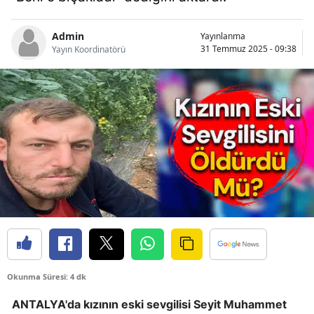
Bilecik
Admin
Yayınlanma
Bingöl
31 Temmuz 2025 - 09:38
Yayın Koordinatörü
Bitlis
Bolu
Burdur
Bursa
Çanakkale
Çankırı
Çorum
Denizli
Okunma Süresi: 4 dk
Diyarbakır
ANTALYA'da kızının eski sevgilisi Seyit Muhammet