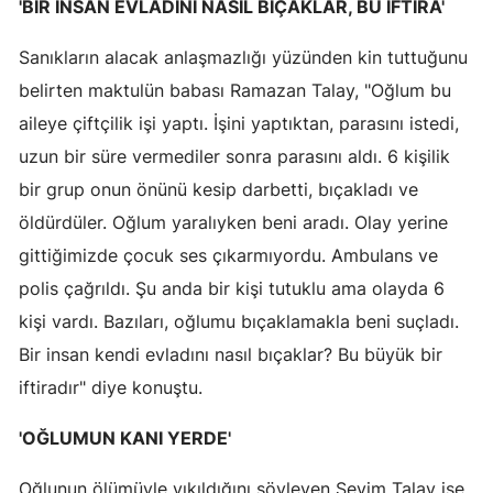
'BİR İNSAN EVLADINI NASIL BIÇAKLAR, BU İFTİRA'
Yalova
Sanıkların alacak anlaşmazlığı yüzünden kin tuttuğunu
Karabük
belirten maktulün babası Ramazan Talay, "Oğlum bu
aileye çiftçilik işi yaptı. İşini yaptıktan, parasını istedi,
Kilis
uzun bir süre vermediler sonra parasını aldı. 6 kişilik
Osmaniye
bir grup onun önünü kesip darbetti, bıçakladı ve
öldürdüler. Oğlum yaralıyken beni aradı. Olay yerine
Düzce
gittiğimizde çocuk ses çıkarmıyordu. Ambulans ve
polis çağrıldı. Şu anda bir kişi tutuklu ama olayda 6
kişi vardı. Bazıları, oğlumu bıçaklamakla beni suçladı.
Bir insan kendi evladını nasıl bıçaklar? Bu büyük bir
iftiradır" diye konuştu.
'OĞLUMUN KANI YERDE'
Oğlunun ölümüyle yıkıldığını söyleyen Sevim Talay ise