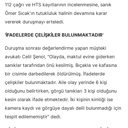
112 çağrı ve HTS kayıtlarının incelenmesine, sanık
Yozgat
Ömer Sıcak'ın tutukluluk halinin devamına karar
vererek duruşmayı erteledi.
Zonguldak
Aksaray
'İFADELERDE ÇELİŞKİLER BULUNMAKTADIR'
Bayburt
Duruşma sonrası değerlendirme yapan müşteki
avukatı Celil Şenol, "Olayda, maktul evine giderken
Karaman
sanıklar tarafından önü kesilmiş. Bıçakla ve kafasına
Kırıkkale
bir cisimle darbedilerek öldürülmüş. İfadelerde
Batman
çelişkiler bulunmaktadır. Aile olay yerinde 6 kişi
olduğunu belirtirken, görgü tanıkları 3 kişi olduğunu
Şırnak
kesin olarak ifade etmektedir. İki kişinin kimliği ise
Bartın
kamera kaydı ve görgüye dayalı delil bulunmadığı için
Ardahan
tespit edilememiştir" dedi.
Iğdır