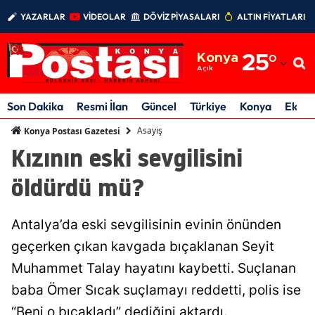
YAZARLAR
VİDEOLAR
DÖVİZ PİYASALARI
ALTIN FİYATLARI
Adana
Konya
25
°
Adıyaman
Açık
Afyonkarahisar
Son Dakika
Resmi İlan
Güncel
Türkiye
Konya
Ekon
Ağrı
Asayiş
Konya Postası Gazetesi
Kızının eski sevgilisini
Amasya
öldürdü mü?
Ankara
Antalya
Antalya’da eski sevgilisinin evinin önünden
Artvin
geçerken çıkan kavgada bıçaklanan Seyit
Muhammet Talay hayatını kaybetti. Suçlanan
Aydın
baba Ömer Sıcak suçlamayı reddetti, polis ise
Balıkesir
“Beni o bıçakladı” dediğini aktardı.