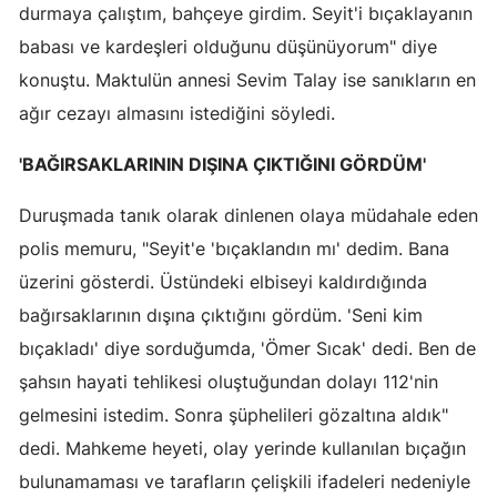
durmaya çalıştım, bahçeye girdim. Seyit'i bıçaklayanın
Samsun
babası ve kardeşleri olduğunu düşünüyorum" diye
konuştu. Maktulün annesi Sevim Talay ise sanıkların en
Siirt
ağır cezayı almasını istediğini söyledi.
Sinop
'BAĞIRSAKLARININ DIŞINA ÇIKTIĞINI GÖRDÜM'
Sivas
Duruşmada tanık olarak dinlenen olaya müdahale eden
Tekirdağ
polis memuru, "Seyit'e 'bıçaklandın mı' dedim. Bana
Tokat
üzerini gösterdi. Üstündeki elbiseyi kaldırdığında
Trabzon
bağırsaklarının dışına çıktığını gördüm. 'Seni kim
bıçakladı' diye sorduğumda, 'Ömer Sıcak' dedi. Ben de
Tunceli
şahsın hayati tehlikesi oluştuğundan dolayı 112'nin
Şanlıurfa
gelmesini istedim. Sonra şüphelileri gözaltına aldık"
Uşak
dedi. Mahkeme heyeti, olay yerinde kullanılan bıçağın
bulunamaması ve tarafların çelişkili ifadeleri nedeniyle
Van