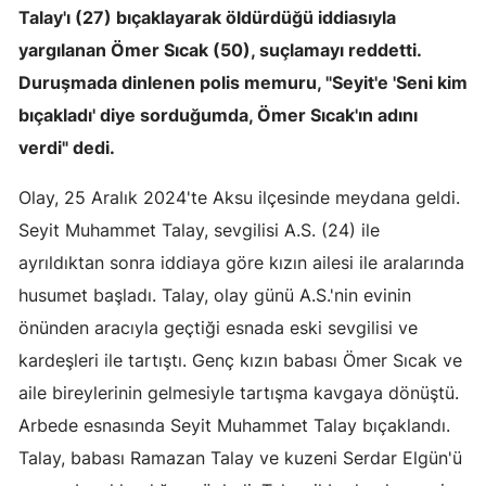
Talay'ı (27) bıçaklayarak öldürdüğü iddiasıyla
Edirne
yargılanan Ömer Sıcak (50), suçlamayı reddetti.
Elazığ
Duruşmada dinlenen polis memuru, "Seyit'e 'Seni kim
bıçakladı' diye sorduğumda, Ömer Sıcak'ın adını
Erzincan
verdi" dedi.
Erzurum
Olay, 25 Aralık 2024'te Aksu ilçesinde meydana geldi.
Eskişehir
Seyit Muhammet Talay, sevgilisi A.S. (24) ile
Gaziantep
ayrıldıktan sonra iddiaya göre kızın ailesi ile aralarında
Giresun
husumet başladı. Talay, olay günü A.S.'nin evinin
önünden aracıyla geçtiği esnada eski sevgilisi ve
Gümüşhane
kardeşleri ile tartıştı. Genç kızın babası Ömer Sıcak ve
Hakkari
aile bireylerinin gelmesiyle tartışma kavgaya dönüştü.
Arbede esnasında Seyit Muhammet Talay bıçaklandı.
Hatay
Talay, babası Ramazan Talay ve kuzeni Serdar Elgün'ü
Isparta