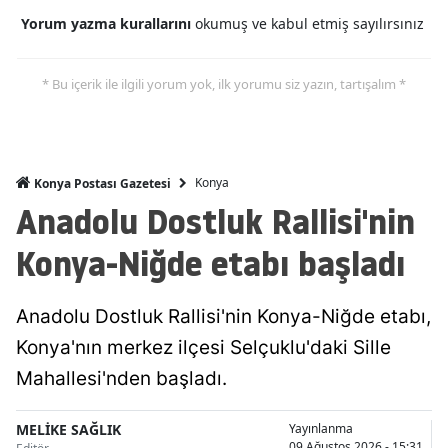
Yorum yazma kurallarını
okumuş ve kabul etmiş sayılırsınız
Malatya
Manisa
* Bu içerik ile ilgili yorum yok, ilk yorumu siz yazın, tartışalım *
Kahramanmaraş
Mardin
Konya
Konya Postası Gazetesi
Muğla
Anadolu Dostluk Rallisi'nin
Muş
Konya-Niğde etabı başladı
Nevşehir
Anadolu Dostluk Rallisi'nin Konya-Niğde etabı,
Niğde
Konya'nın merkez ilçesi Selçuklu'daki Sille
Ordu
Mahallesi'nden başladı.
Rize
MELİKE SAĞLIK
Yayınlanma
Sakarya
09 Ağustos 2026 - 15:31