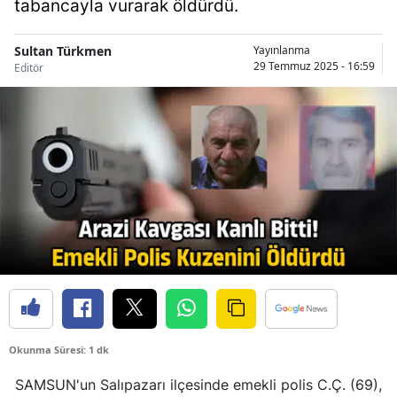
tabancayla vurarak öldürdü.
Bilecik
Sultan Türkmen
Yayınlanma
Bingöl
29 Temmuz 2025 - 16:59
Editör
Bitlis
Bolu
Burdur
Bursa
Çanakkale
Çankırı
Çorum
Denizli
Okunma Süresi: 1 dk
Diyarbakır
SAMSUN'un Salıpazarı ilçesinde emekli polis C.Ç. (69),