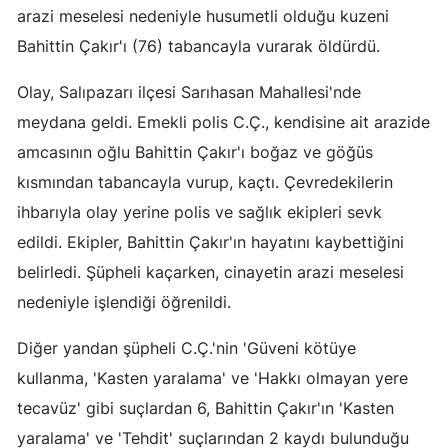
arazi meselesi nedeniyle husumetli olduğu kuzeni
Edirne
Bahittin Çakır'ı (76) tabancayla vurarak öldürdü.
Elazığ
Olay, Salıpazarı ilçesi Sarıhasan Mahallesi'nde
Erzincan
meydana geldi. Emekli polis C.Ç., kendisine ait arazide
Erzurum
amcasının oğlu Bahittin Çakır'ı boğaz ve göğüs
kısmından tabancayla vurup, kaçtı. Çevredekilerin
Eskişehir
ihbarıyla olay yerine polis ve sağlık ekipleri sevk
Gaziantep
edildi. Ekipler, Bahittin Çakır'ın hayatını kaybettiğini
Giresun
belirledi. Şüpheli kaçarken, cinayetin arazi meselesi
nedeniyle işlendiği öğrenildi.
Gümüşhane
Diğer yandan şüpheli C.Ç.'nin 'Güveni kötüye
Hakkari
kullanma, 'Kasten yaralama' ve 'Hakkı olmayan yere
Hatay
tecavüz' gibi suçlardan 6, Bahittin Çakır'ın 'Kasten
Isparta
yaralama' ve 'Tehdit' suçlarından 2 kaydı bulunduğu