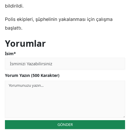
bildirildi.
Mersin
Polis ekipleri, şüphelinin yakalanması için çalışma
İstanbul
başlattı.
İzmir
Yorumlar
Kars
İsim*
Kastamonu
Kayseri
Yorum Yazın (500 Karakter)
Kırklareli
Kırşehir
Kocaeli
Konya
GÖNDER
Kütahya