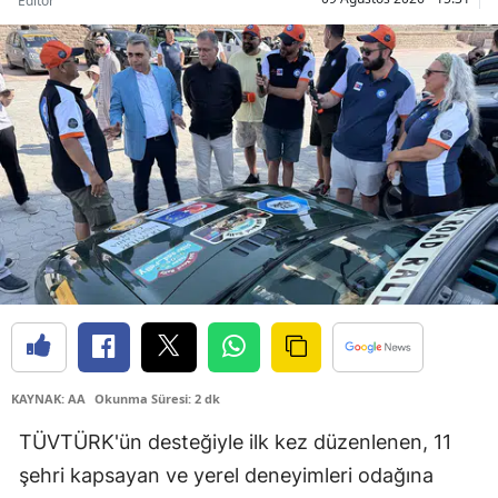
Editör
Samsun
Siirt
Sinop
Sivas
Tekirdağ
Tokat
Trabzon
Tunceli
KAYNAK: AA
Okunma Süresi: 2 dk
Şanlıurfa
TÜVTÜRK'ün desteğiyle ilk kez düzenlenen, 11
Uşak
şehri kapsayan ve yerel deneyimleri odağına
Van