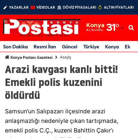
YAZARLAR
VİDEOLAR
DÖVİZ PİYASALARI
ALTIN FİYATLARI
Adana
Konya
31
°
Adıyaman
Az bulutlu
Afyonkarahisar
Son Dakika
Resmi İlan
Güncel
Türkiye
Konya
Ekon
Ağrı
Asayiş
Konya Postası Gazetesi
Arazi kavgası kanlı bitti!
Amasya
Emekli polis kuzenini
Ankara
öldürdü
Antalya
Artvin
Samsun’un Salıpazarı ilçesinde arazi
Aydın
anlaşmazlığı nedeniyle çıkan tartışmada,
emekli polis C.Ç., kuzeni Bahittin Çakır’ı
Balıkesir