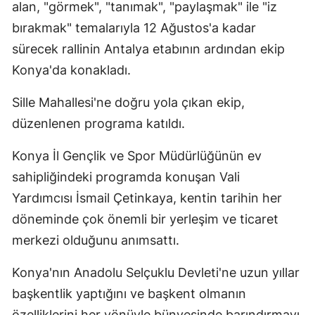
alan, "görmek", "tanımak", "paylaşmak" ile "iz
Yozgat
bırakmak" temalarıyla 12 Ağustos'a kadar
sürecek rallinin Antalya etabının ardından ekip
Zonguldak
Konya'da konakladı.
Aksaray
Sille Mahallesi'ne doğru yola çıkan ekip,
Bayburt
düzenlenen programa katıldı.
Karaman
Konya İl Gençlik ve Spor Müdürlüğünün ev
Kırıkkale
sahipliğindeki programda konuşan Vali
Yardımcısı İsmail Çetinkaya, kentin tarihin her
Batman
döneminde çok önemli bir yerleşim ve ticaret
Şırnak
merkezi olduğunu anımsattı.
Bartın
Konya'nın Anadolu Selçuklu Devleti'ne uzun yıllar
Ardahan
başkentlik yaptığını ve başkent olmanın
özelliklerini her yönüyle bünyesinde barındırmayı
Iğdır