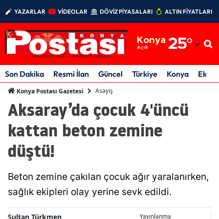
YAZARLAR
VİDEOLAR
DÖVİZ PİYASALARI
ALTIN FİYATLARI
Adana
Konya
25
°
Adıyaman
Açık
Afyonkarahisar
Son Dakika
Resmi İlan
Güncel
Türkiye
Konya
Ekon
Ağrı
Asayiş
Konya Postası Gazetesi
Aksaray’da çocuk 4'üncü
Amasya
kattan beton zemine
Ankara
düştü!
Antalya
Artvin
Beton zemine çakılan çocuk ağır yaralanırken,
Aydın
sağlık ekipleri olay yerine sevk edildi.
Balıkesir
Sultan Türkmen
Yayınlanma