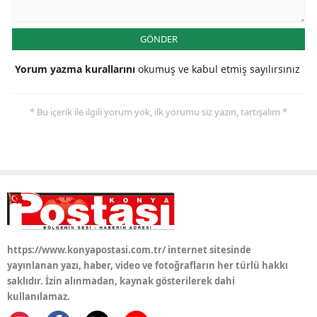
Malatya
GÖNDER
Manisa
Yorum yazma kurallarını
okumuş ve kabul etmiş sayılırsınız
Kahramanmaraş
Mardin
* Bu içerik ile ilgili yorum yok, ilk yorumu siz yazın, tartışalım *
Muğla
Muş
Nevşehir
Niğde
https://www.konyapostasi.com.tr/ internet sitesinde
Ordu
yayınlanan yazı, haber, video ve fotoğrafların her türlü hakkı
saklıdır. İzin alınmadan, kaynak gösterilerek dahi
Rize
kullanılamaz.
Sakarya