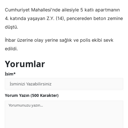
Mersin
Cumhuriyet Mahallesi'nde ailesiyle 5 katlı apartmanın
4. katında yaşayan Z.Y. (14), pencereden beton zemine
İstanbul
düştü.
İzmir
İhbar üzerine olay yerine sağlık ve polis ekibi sevk
Kars
edildi.
Kastamonu
Yorumlar
Kayseri
İsim*
Kırklareli
Kırşehir
Yorum Yazın (500 Karakter)
Kocaeli
Konya
Kütahya