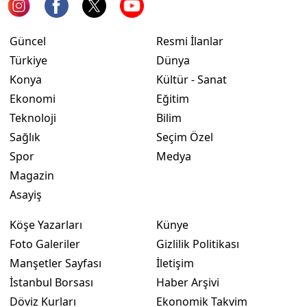
Samsun
Güncel
Resmi İlanlar
Siirt
Türkiye
Dünya
Konya
Kültür - Sanat
Sinop
Ekonomi
Eğitim
Sivas
Teknoloji
Bilim
Tekirdağ
Sağlık
Seçim Özel
Spor
Medya
Tokat
Magazin
Trabzon
Asayiş
Tunceli
Köşe Yazarları
Künye
Foto Galeriler
Gizlilik Politikası
Şanlıurfa
Manşetler Sayfası
İletişim
Uşak
İstanbul Borsası
Haber Arşivi
Döviz Kurları
Ekonomik Takvim
Van