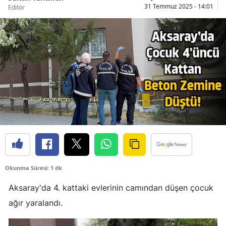
31 Temmuz 2025 - 14:01
Editör
Bilecik
Bingöl
Bitlis
Bolu
Burdur
Bursa
Çanakkale
Çankırı
Okunma Süresi: 1 dk
Çorum
Aksaray'da 4. kattaki evlerinin camından düşen çocuk
Denizli
ağır yaralandı.
Diyarbakır