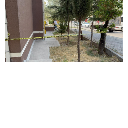
Edirne
Elazığ
Erzincan
Erzurum
Eskişehir
Gaziantep
Giresun
Gümüşhane
Hakkari
Hatay
Isparta