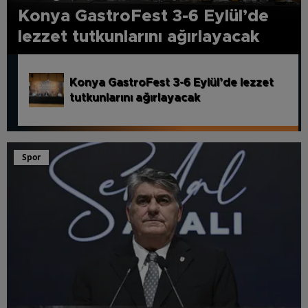
Konya GastroFest 3-6 Eylül’de
lezzet tutkunlarını ağırlayacak
et
Koski duyurdu: Araç yıkamak yasak!
Spor