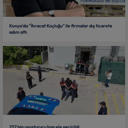
Konya'da "İhracat Koçluğu" ile firmalar dış ticarete
adım attı
257 bin uyuşturucu hap ele geçirildi