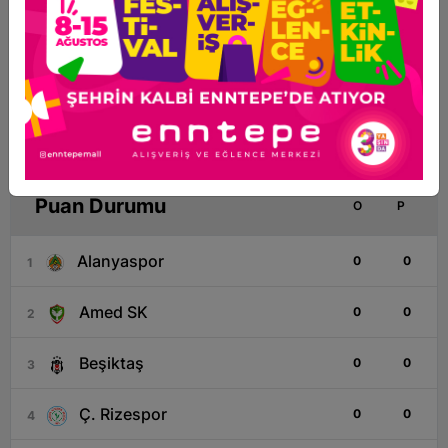
İl Müdürü Yiğit, tadilatı süren okullarda
incelemelerde bulundu
Puan Durumu
O
P
Alanyaspor
0
0
1
Amed SK
0
0
2
Beşiktaş
0
0
3
Ç. Rizespor
0
0
4