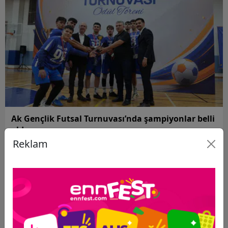
Ak Gençlik Futsal Turnuvası’nda şampiyonlar belli
oldu
Reklam
Konya