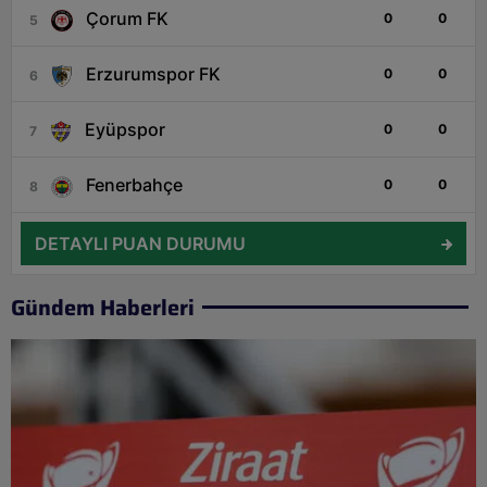
Çorum FK
0
0
5
Erzurumspor FK
0
0
6
Eyüpspor
0
0
7
Fenerbahçe
0
0
8
DETAYLI PUAN DURUMU
Gündem Haberleri