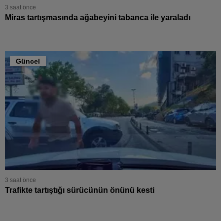
3 saat önce
Yozgat
Miras tartışmasında ağabeyini tabanca ile yaraladı
Zonguldak
Aksaray
Güncel
Bayburt
Karaman
Kırıkkale
Batman
Şırnak
Bartın
3 saat önce
Trafikte tartıştığı sürücünün önünü kesti
Ardahan
Iğdır