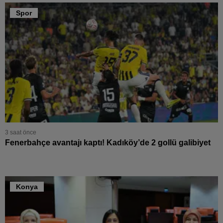
Spor
Yalova
Karabük
Kilis
Osmaniye
Düzce
3 saat önce
Fenerbahçe avantajı kaptı! Kadıköy’de 2 gollü galibiyet
Konya